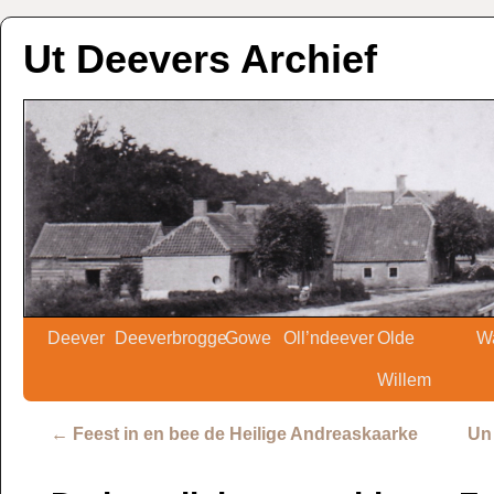
Ut Deevers Archief
Deever
Deeverbrogge
Gowe
Oll’ndeever
Olde
W
Willem
←
Feest in en bee de Heilige Andreaskaarke
Un 