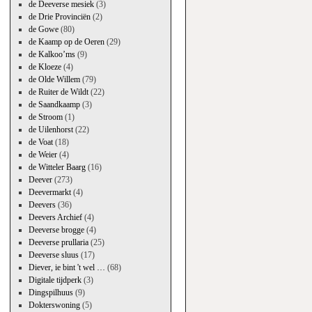
de Deeverse mesiek
(3)
de Drie Provinciën
(2)
de Gowe
(80)
de Kaamp op de Oeren
(29)
de Kalkoo’ms
(9)
de Kloeze
(4)
de Olde Willem
(79)
de Ruiter de Wildt
(22)
de Saandkaamp
(3)
de Stroom
(1)
de Uilenhorst
(22)
de Voat
(18)
de Weier
(4)
de Witteler Baarg
(16)
Deever
(273)
Deevermarkt
(4)
Deevers
(36)
Deevers Archief
(4)
Deeverse brogge
(4)
Deeverse prullaria
(25)
Deeverse sluus
(17)
Diever, ie bint 't wel …
(68)
Digitale tijdperk
(3)
Dingspilhuus
(9)
Dokterswoning
(5)