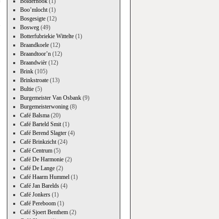
n
Bolderhook
(1)
→
Boo’mlocht
(1)
Bosgesigte
(12)
Bosweg
(49)
Botterfubriekie Wittelte
(1)
Braandkoele
(12)
Braandtoor’n
(12)
Braandwièr
(12)
Brink
(105)
Brinkstroate
(13)
Bultie
(5)
Burgemeister Van Osbank
(9)
Burgemeisterwoning
(8)
Café Balsma
(20)
Café Barteld Smit
(1)
Café Berend Slagter
(4)
Café Brinkzicht
(24)
Café Centrum
(5)
Café De Harmonie
(2)
Café De Lange
(2)
Café Haarm Hummel
(1)
Café Jan Barelds
(4)
Café Jonkers
(1)
Café Pereboom
(1)
Café Sjoert Benthem
(2)