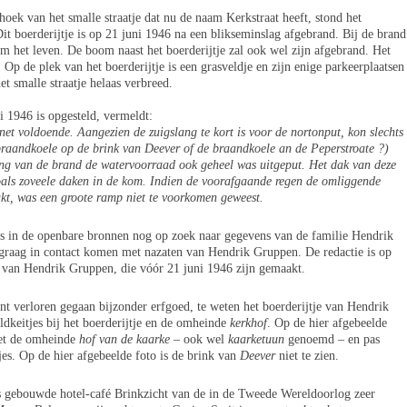
oek van het smalle straatje dat nu de naam Kerkstraat heeft, stond het
it boerderijtje is op 21 juni 1946 na een blikseminslag afgebrand. Bij de brand
 het leven. De boom naast het boerderijtje zal ook wel zijn afgebrand. Het
 Op de plek van het boerderijtje is een grasveldje en zijn enige parkeerplaatsen
et smalle straatje helaas verbreed.
i 1946 is opgesteld, vermeldt:
et voldoende. Aangezien de zuigslang te kort is voor de nortonput, kon slechts
 braandkoele op de brink van Deever of de braandkoele an de Peperstroate ?)
ng van de brand de watervoorraad ook geheel was uitgeput. Het dak van deze
 zoals zoveele daken in de kom. Indien de voorafgaande regen de omliggende
kt, was een groote ramp niet te voorkomen geweest.
s in de openbare bronnen nog op zoek naar gegevens van de familie Hendrik
 graag in contact komen met nazaten van Hendrik Gruppen. De redactie is op
je van Hendrik Gruppen, die vóór 21 juni 1946 zijn gemaakt.
nt verloren gegaan bijzonder erfgoed, te weten het boerderijtje van Hendrik
ldkeitjes bij het boerderijtje en de omheinde
kerkhof
. Op de hier afgebeelde
met de omheinde
hof van de kaarke
– ook wel
kaarketuun
genoemd – en pas
es. Op de hier afgebeelde foto is de brink van
Deever
niet te zien.
as gebouwde hotel-café Brinkzicht van de in de Tweede Wereldoorlog zeer