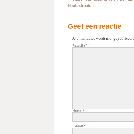
←
Bee ut keutereegie van ‘de Flitter
Heufdstroate
Geef een reactie
Je e-mailadres wordt niet gepubliceerd
Reactie
*
Naam
*
E-mail
*