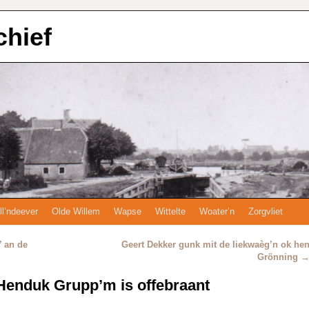
chief
ll’ndeever
Olde Willem
Wapse
Wittelte
Woater’n
Zorgvliet
’ an de
Geert Dekker gunk mit de liekwaèg’n ok he
Grönning
Henduk Grupp’m is offebraant