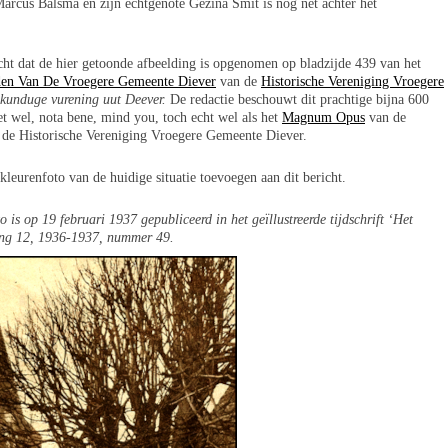
arcus Balsma en zijn echtgenote Gezina Smit is nog net achter het
cht dat de hier getoonde afbeelding is opgenomen op bladzijde 439 van het
den Van De Vroegere Gemeente Diever
van de
Historische Vereniging Vroegere
kunduge vurening uut Deever.
De redactie beschouwt dit prachtige bijna 600
et wel, nota bene, mind you, toch echt wel als het
Magnum Opus
van de
n de Historische Vereniging Vroegere Gemeente Diever.
 kleurenfoto van de huidige situatie toevoegen aan dit bericht.
 is op 19 februari 1937 gepubliceerd in het geïllustreerde tijdschrift ‘Het
ang 12, 1936-1937, nummer 49.