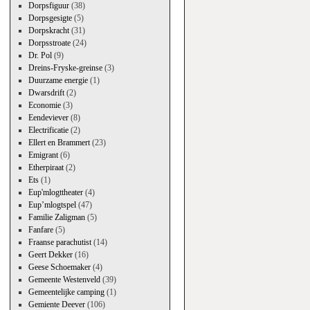
Dorpsfiguur
(38)
Dorpsgesigte
(5)
Dorpskracht
(31)
Dorpsstroate
(24)
Dr. Pol
(9)
Dreins-Fryske-greinse
(3)
Duurzame energie
(1)
Dwarsdrift
(2)
Economie
(3)
Eendeviever
(8)
Electrificatie
(2)
Ellert en Brammert
(23)
Emigrant
(6)
Etherpiraat
(2)
Ets
(1)
Eup'mlogttheater
(4)
Eup’mlogtspel
(47)
Familie Zaligman
(5)
Fanfare
(5)
Fraanse parachutist
(14)
Geert Dekker
(16)
Geese Schoemaker
(4)
Gemeente Westenveld
(39)
Gemeentelijke camping
(1)
Gemiente Deever
(106)