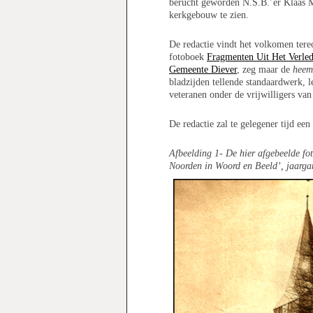
berucht geworden N.S.B.’er Klaas M
kerkgebouw te zien.
De redactie vindt het volkomen tere
fotoboek
Fragmenten Uit Het Verle
Gemeente Diever
, zeg maar de
heem
bladzijden tellende standaardwerk, l
veteranen onder de vrijwilligers va
De redactie zal te gelegener tijd een
Afbeelding 1- De hier afgebeelde foto
Noorden in Woord en Beeld’, jaarg