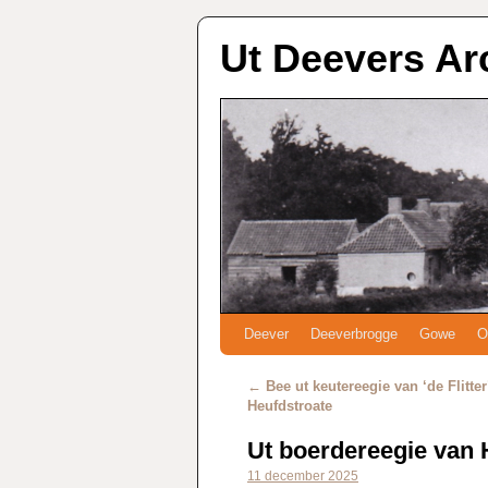
Ut Deevers Ar
Deever
Deeverbrogge
Gowe
O
←
Bee ut keutereegie van ‘de Flitter
Heufdstroate
Ut boerdereegie van 
11 december 2025