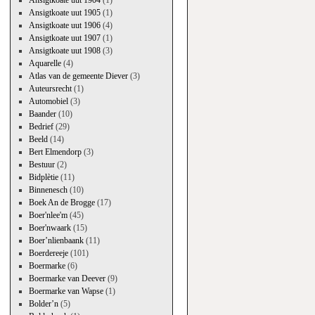
Ansigtkoate uut 1904
(1)
Ansigtkoate uut 1905
(1)
Ansigtkoate uut 1906
(4)
Ansigtkoate uut 1907
(1)
Ansigtkoate uut 1908
(3)
Aquarelle
(4)
Atlas van de gemeente Diever
(3)
Auteursrecht
(1)
Automobiel
(3)
Baander
(10)
Bedrief
(29)
Beeld
(14)
Bert Elmendorp
(3)
Bestuur
(2)
Bidplètie
(11)
Binnenesch
(10)
Boek An de Brogge
(17)
Boer'nlee'm
(45)
Boer'nwaark
(15)
Boer’nlienbaank
(11)
Boerdereeje
(101)
Boermarke
(6)
Boermarke van Deever
(9)
Boermarke van Wapse
(1)
Bolder’n
(5)