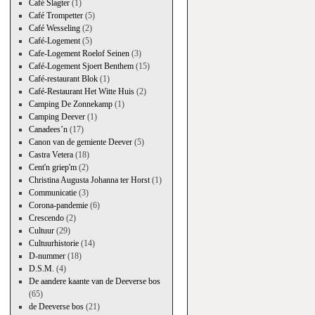
Café Slagter
(1)
Café Trompetter
(5)
Café Wesseling
(2)
Café-Logement
(5)
Cafe-Logement Roelof Seinen
(3)
Café-Logement Sjoert Benthem
(15)
Café-restaurant Blok
(1)
Café-Restaurant Het Witte Huis
(2)
Camping De Zonnekamp
(1)
Camping Deever
(1)
Canadees’n
(17)
Canon van de gemiente Deever
(5)
Castra Vetera
(18)
Cent'n griep'm
(2)
Christina Augusta Johanna ter Horst
(1)
Communicatie
(3)
Corona-pandemie
(6)
Crescendo
(2)
Cultuur
(29)
Cultuurhistorie
(14)
D-nummer
(18)
D.S.M.
(4)
De aandere kaante van de Deeverse bos
(65)
de Deeverse bos
(21)