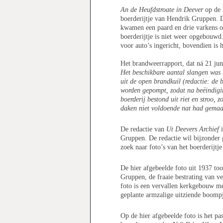
An de Heufdstroate in Deever
op de h
boerderijtje van Hendrik Gruppen. D
kwamen een paard en drie varkens om
boerderijtje is niet weer opgebouwd.
voor auto’s ingericht, bovendien is h
Het brandweerrapport, dat ná 21 jun
Het beschikbare aantal slangen was n
uit de open brandkuil (redactie: de
worden gepompt, zodat na beëindigi
boerderij bestond uit riet en stroo,
daken niet voldoende nat had gemaa
De redactie van
Ut Deevers Archief
i
Gruppen. De redactie wil bijzonder
zoek naar foto’s van het boerderijt
De hier afgebeelde foto uit 1937 too
Gruppen, de fraaie bestrating van ve
foto is een vervallen kerkgebouw 
geplante armzalige uitziende boompj
Op de hier afgebeelde foto is het p