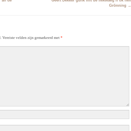
’ an de
Geert Dekker gunk mit de liekwaèg’n ok he
Grönning
.
Vereiste velden zijn gemarkeerd met
*