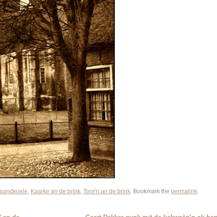
aandkoele
,
Kaarke an de brink
,
Toor'n an de brink
. Bookmark the
permalink
.