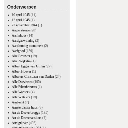
Onderwerpen
10 april 1945
(11)
12 april 1945
(1)
22 november 1944
(1)
Aagterstroate
(28)
Aar'mhuus
(14)
Aardgaswinning
(2)
Aardkundig monument
(2)
Aarfgood
(139)
Abe Brouwer
(19)
Abel Wijkstra
(1)
Albert Egges van Giffen
(27)
Albert Hoever
(1)
Albertus Christiaan van Daalen
(24)
Alle Deeversen
(195)
Alle Eikenhorsters
(1)
Alle Wapsers
(4)
Alle Wittelers
(19)
Ambacht
(7)
Amsterdamse huus
(3)
An de Deeverbrogge
(135)
An de Deeverse sluus
(4)
Ansigtkoate
(402)