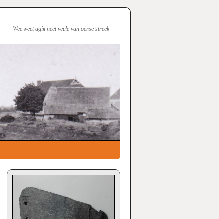
Wee weet agin neet veule van oense streek
n
→