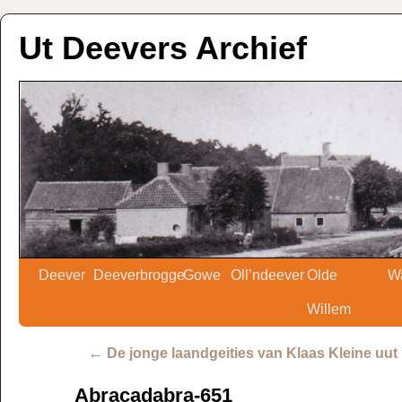
Ut Deevers Archief
Deever
Deeverbrogge
Gowe
Oll’ndeever
Olde
W
Willem
←
De jonge laandgeities van Klaas Kleine uut
Abracadabra-651