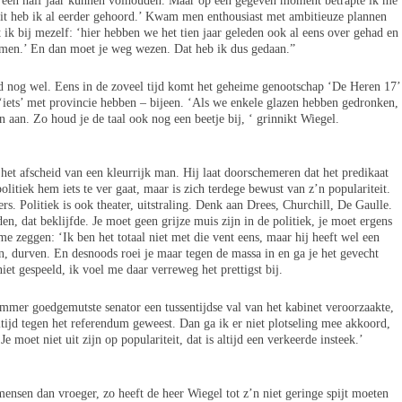
 een half jaar kunnen volhouden. Maar op een gegeven moment betrapte ik me
‘dit heb ik al eerder gehoord.’ Kwam men enthousiast met ambitieuze plannen
k bij mezelf: ‘hier hebben we het tien jaar geleden ook al eens over gehad en
komen.’ En dan moet je weg wezen. Dat heb ik dus gedaan.”
ijd nog wel. Eens in de zoveel tijd komt het geheime genootschap ‘De Heren 17’
 ‘iets’ met provincie hebben – bijeen. ‘Als we enkele glazen hebben gedronken,
 aan. Zo houd je de taal ook nog een beetje bij, ‘ grinnikt Wiegel.
het afscheid van een kleurrijk man. Hij laat doorschemeren dat het predikaat
olitiek hem iets te ver gaat, maar is zich terdege bewust van z’n populariteit.
iers. Politiek is ook theater, uitstraling. Denk aan Drees, Churchill, De Gaulle.
en, dat beklijfde. Je moet geen grijze muis zijn in de politiek, je moet ergens
me zeggen: ‘Ik ben het totaal niet met die vent eens, maar hij heeft wel een
en, durven. En desnoods roei je maar tegen de massa in en ga je het gevecht
 niet gespeeld, ik voel me daar verreweg het prettigst bij.
mmer goedgemutste senator een tussentijdse val van het kabinet veroorzaakte,
ltijd tegen het referendum geweest. Dan ga ik er niet plotseling mee akkoord,
Je moet niet uit zijn op populariteit, dat is altijd een verkeerde insteek.’
mensen dan vroeger, zo heeft de heer Wiegel tot z’n niet geringe spijt moeten