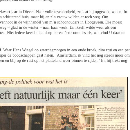
kwart jaar in Diever. Naar volle tevredenheid, zo laat hij opgewekt weten. In
n schitterend huis, maar hij en z’n vrouw wilden er toch weg. Om
s vennoot in de wijnhandel van m’n schoonouders in Hoogeveen. Die moest
weg – glad in de winter – naar haar werk. En ikzelf wilde weer als een
pen. Niet iedere keer in het dorp horen: ‘en commissaris, wat vind U daar nu
d. Waar Hans Wiegel op zaterdagmorgen in een oude broek, dito trui en een pet
 super de boodschappen gaat halen. ‘Amsterdam, ik vind het nog steeds mooi om
gen en blij op de rust op het platteland weer binnen te rijden.’ En hij trekt nog