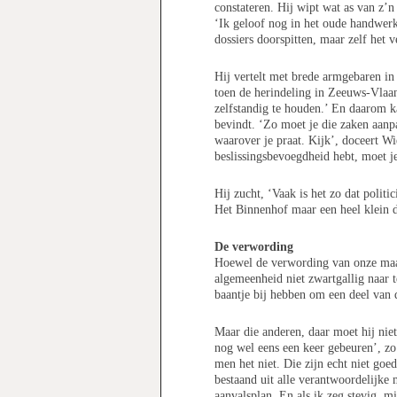
constateren. Hij wipt wat as van z’
‘Ik geloof nog in het oude handwerk
dossiers doorspitten, maar zelf het v
Hij vertelt met brede armgebaren in 
toen de herindeling in Zeeuws-Vlaan
zelfstandig te houden.’ En daarom k
bevindt. ‘Zo moet je die zaken aanpa
waarover je praat. Kijk’, doceert Wi
beslissingsbevoegdheid hebt, moet je
Hij zucht, ‘Vaak is het zo dat polit
Het Binnenhof maar een heel klein 
De verwording
Hoewel de verwording van onze maats
algemeenheid niet zwartgallig naar 
baantje bij hebben om een deel van 
Maar die anderen, daar moet hij niet
nog wel eens een keer gebeuren’, zo
men het niet. Die zijn echt niet goe
bestaand uit alle verantwoordelijke
aanvalsplan. En als ik zeg stevig, m