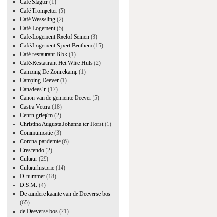
Café Slagter
(1)
Café Trompetter
(5)
Café Wesseling
(2)
Café-Logement
(5)
Cafe-Logement Roelof Seinen
(3)
Café-Logement Sjoert Benthem
(15)
Café-restaurant Blok
(1)
Café-Restaurant Het Witte Huis
(2)
Camping De Zonnekamp
(1)
Camping Deever
(1)
Canadees’n
(17)
Canon van de gemiente Deever
(5)
Castra Vetera
(18)
Cent'n griep'm
(2)
Christina Augusta Johanna ter Horst
(1)
Communicatie
(3)
Corona-pandemie
(6)
Crescendo
(2)
Cultuur
(29)
Cultuurhistorie
(14)
D-nummer
(18)
D.S.M.
(4)
De aandere kaante van de Deeverse bos
(65)
de Deeverse bos
(21)