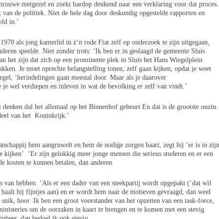
n trouwe metgezel en zoekt hardop denkend naar een verklaring voor dat proces.
 van de politiek. Niet de hele dag door deskundig opgestelde rapporten en
eld in.’
1970 als jong kamerlid in z’n rode Fiat zelf op onderzoek te zijn uitgegaan,
deren speelde. Niet zonder trots: ‘Ik ben er in geslaagd de gemeente Sluis
an het zijn dat zich op een prominente plek in Sluis het Hans Wiegelplein
kken. Je moet oprechte belangstelling tonen, zelf gaan kijken, opdat je weet
egel, ‘herindelingen gaan meestal door. Maar als je daarover
 je wel verdiepen en inleven in wat de bevolking er zelf van vindt.’
ici denken dal het allemaal op het Binnenhof gebeurt En dat is de grootste onzin.
deel van het Koninkrijk.’
chappij hem aangruwelt en hem de nodige zorgen baart, zegt hij ‘er is in zij
te kijken’ ‘Er zijn gelukkig meer jonge mensen die serieus studeren en er een
de kosten te kunnen betalen, dan anderen.
s van hebben. ‘Als er een dader van een steekpartij wordt opgepakt (‘dat wil
 haalt hij fijntjes aan) en er wordt hem naar de motieven gevraagd, dan weel
d snik, hoor. Ik ben een groot voorstander van het opzetten van een task-force,
 ministeries om de oorzaken in kaart te brengen en te komen met een stevig
ijnheer, dan bedoel ik ook stevig.