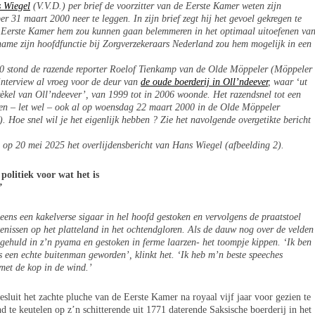
 Wiegel
(V.V.D.)
per brief de voorzitter van de Eerste Kamer weten zijn
 31 maart 2000 neer te leggen. In zijn brief zegt hij het gevoel gekregen te
 Eerste Kamer hem zou kunnen gaan belemmeren in het optimaal uitoefenen va
ame zijn hoofdfunctie bij Zorgverzekeraars Nederland zou hem mogelijk in een
0 stond de razende reporter Roelof Tienkamp van de Olde Möppeler (Möppeler
nterview al vroeg voor de deur van
de oude boerderij in Oll’ndeever
, waar ‘ut
rèkel van Oll’ndeever’, van 1999 tot in 2006 woonde. Het razendsnel tot een
heen – let wel – ook al op woensdag 22 maart 2000 in de Olde Möppeler
 Hoe snel wil je het eigenlijk hebben ? Zie het navolgende overgetikte bericht
op 20 mei 2025 het overlijdensbericht van Hans Wiegel (afbeelding 2).
politiek voor wat het is
’
eens een kakelverse sigaar in hel hoofd gestoken en vervolgens de praatstoel
venissen op het platteland in het ochtendgloren. Als de dauw nog over de velden
 gehuld in z’n pyama en gestoken in ferme laarzen- het toompje kippen. ‘Ik ben
een echte buitenman geworden’, klinkt het. ‘Ik heb m’n beste speeches
met de kop in de wind.’
luit het zachte pluche van de Eerste Kamer na royaal vijf jaar voor gezien te
 te keutelen op z’n schitterende uit 1771 daterende Saksische boerderij in het