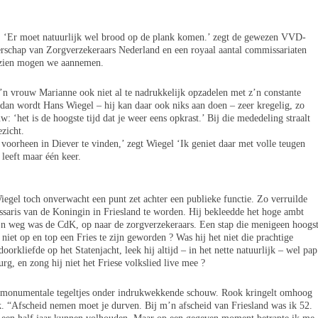
. ‘Er moet natuurlijk wel brood op de plank komen.’ zegt de gewezen VVD-
rschap van Zorgverzekeraars Nederland en een royaal aantal commissariaten
orzien mogen we aannemen.
 z’n vrouw Marianne ook niet al te nadrukkelijk opzadelen met z’n constante
t, dan wordt Hans Wiegel – hij kan daar ook niks aan doen – zeer kregelig, zo
: ‘het is de hoogste tijd dat je weer eens opkrast.’ Bij die mededeling straalt
zicht.
 voorheen in Diever te vinden,’ zegt Wiegel ‘Ik geniet daar met volle teugen
e leeft maar één keer.
iegel toch onverwacht een punt zet achter een publieke functie. Zo verruilde
saris van de Koningin in Friesland te worden. Hij bekleedde het hoge ambt
 En weg was de CdK, op naar de zorgverzekeraars. Een stap die menigeen hoogs
iet op en top een Fries te zijn geworden ? Was hij het niet die prachtige
orkliefde op het Statenjacht, leek hij altijd – in het nette natuurlijk – wel pap
rg, en zong hij niet het Friese volkslied live mee ?
e monumentale tegeltjes onder indrukwekkende schouw. Rook kringelt omhoog
k. “Afscheid nemen moet je durven. Bij m’n afscheid van Friesland was ik 52.