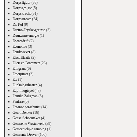
Dorpsfiguur
(38)
Dorpsgesigte
(5)
Dorpskracht
(31)
Dorpsstroate
(24)
Dr. Pol
(9)
Dreins-Fryske-greinse
(3)
Duurzame energie
(1)
Dwarsdrift
(2)
Economie
(3)
Eendeviever
(8)
Electrificatie
(2)
Ellert en Brammert
(23)
Emigrant
(6)
Etherpiraat
(2)
Ets
(1)
Eup'mlogttheater
(4)
Eup’mlogtspel
(47)
Familie Zaligman
(5)
Fanfare
(5)
Fraanse parachutist
(14)
Geert Dekker
(16)
Geese Schoemaker
(4)
Gemeente Westenveld
(39)
Gemeentelijke camping
(1)
Gemiente Deever
(106)