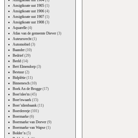
Ansigtkoate uut 1904
(1)
Ansigtkoate uut 1905
(1)
Ansigtkoate uut 1906
(4)
Ansigtkoate uut 1907
(1)
Ansigtkoate uut 1908
(3)
Aquarelle
(4)
Atlas van de gemeente Diever
(3)
Auteursrecht
(1)
Automobiel
(3)
Baander
(10)
Bedrief
(29)
Beeld
(14)
Bert Elmendorp
(3)
Bestuur
(2)
Bidplètie
(11)
Binnenesch
(10)
Boek An de Brogge
(17)
Boer'nlee'm
(45)
Boer'nwaark
(15)
Boer’nlienbaank
(11)
Boerdereeje
(101)
Boermarke
(6)
Boermarke van Deever
(9)
Boermarke van Wapse
(1)
Bolder’n
(5)