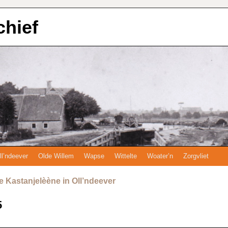
chief
ll’ndeever
Olde Willem
Wapse
Wittelte
Woater’n
Zorgvliet
 Kastanjelèène in Oll’ndeever
5