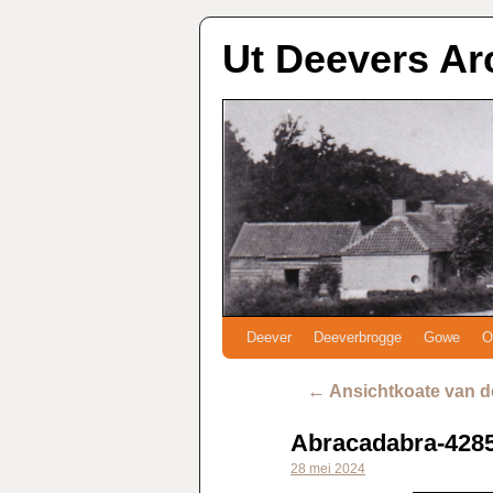
Ut Deevers Ar
Deever
Deeverbrogge
Gowe
O
←
Ansichtkoate van de
Abracadabra-428
28 mei 2024