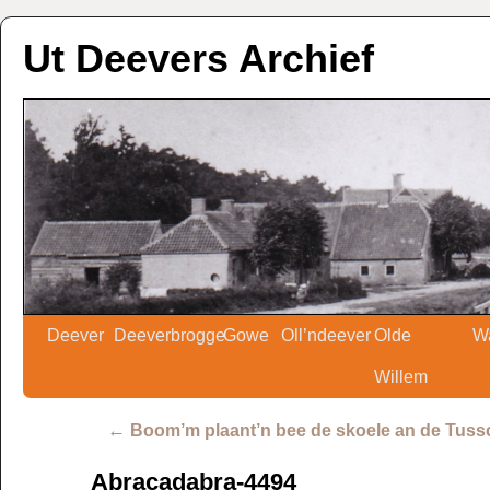
Ut Deevers Archief
Deever
Deeverbrogge
Gowe
Oll’ndeever
Olde
W
Willem
←
Boom’m plaant’n bee de skoele an de Tus
Abracadabra-4494