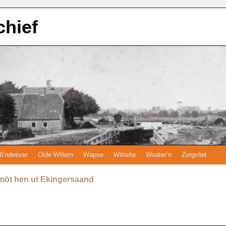
chief
ll’ndeever
Olde Willem
Wapse
Wittelte
Woater’n
Zorgvliet
 möt hen ut Ekingersaand