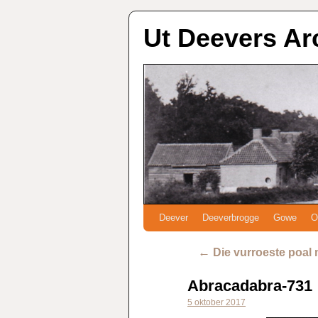
Ut Deevers Ar
Deever
Deeverbrogge
Gowe
O
←
Die vurroeste poal
Abracadabra-731
5 oktober 2017