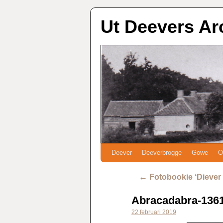
Ut Deevers Ar
Deever
Deeverbrogge
Gowe
O
←
Fotobookie ‘Diever 
Abracadabra-136
22 februari 2019