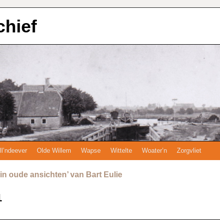
chief
ll’ndeever
Olde Willem
Wapse
Wittelte
Woater’n
Zorgvliet
in oude ansichten’ van Bart Eulie
1