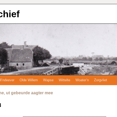
chief
ll’ndeever
Olde Willem
Wapse
Wittelte
Woater’n
Zorgvliet
ne, ut gebeurde aagter mee
8