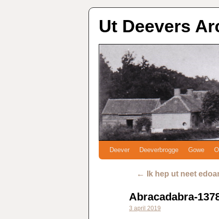
Ut Deevers Ar
Deever
Deeverbrogge
Gowe
O
←
Ik hep ut neet edoa
Abracadabra-137
3 april 2019