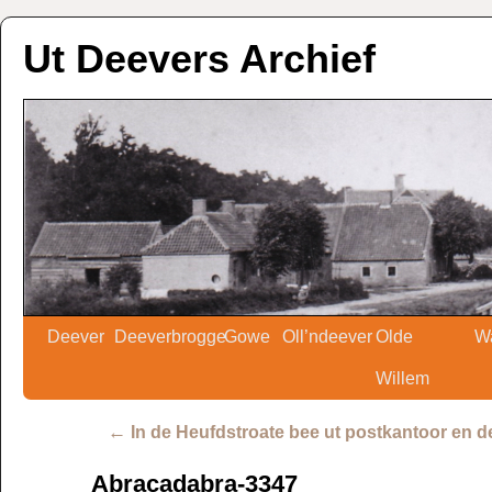
Ut Deevers Archief
Deever
Deeverbrogge
Gowe
Oll’ndeever
Olde
W
Willem
←
In de Heufdstroate bee ut postkantoor en d
Abracadabra-3347