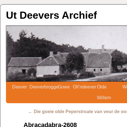
Ut Deevers Archief
Deever
Deeverbrogge
Gowe
Oll’ndeever
Olde
W
Willem
←
Die goeie olde Peperstroate van veur de oo
Abracadabra-2608