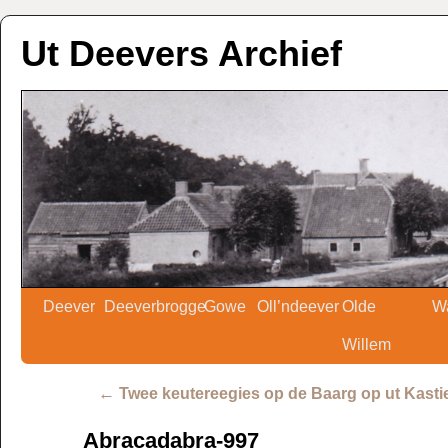
Ut Deevers Archief
Deever
Deeverbrogge
Gowe
Oll’ndeever
Olde
W
Willem
←
Twee keutereegies op de Baarg op ut Kasti
Abracadabra-997