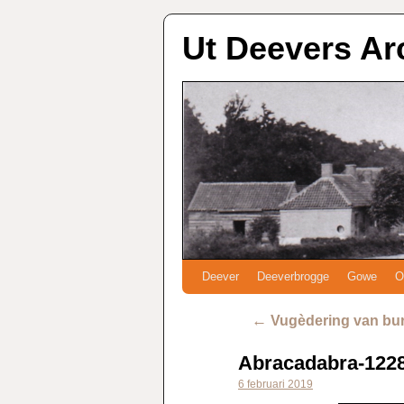
Ut Deevers Ar
Deever
Deeverbrogge
Gowe
O
←
Vugèdering van bur
Abracadabra-122
6 februari 2019