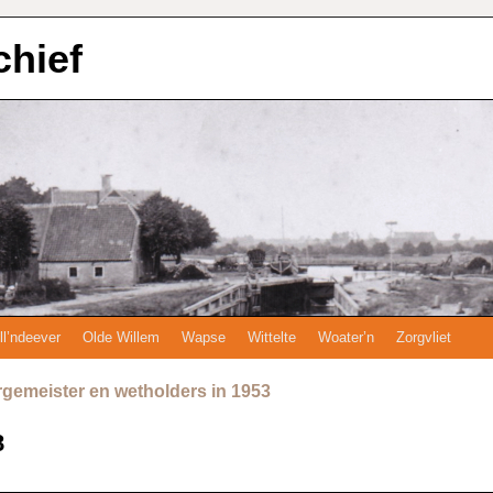
chief
ll’ndeever
Olde Willem
Wapse
Wittelte
Woater’n
Zorgvliet
gemeister en wetholders in 1953
8