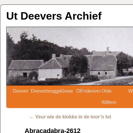
Ut Deevers Archief
Deever
Deeverbrogge
Gowe
Oll’ndeever
Olde
W
Willem
←
Veur wie de klokke in de toor’n lut
Abracadabra-2612