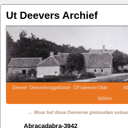
Ut Deevers Archief
Deever
Deeverbrogge
Gowe
Oll’ndeever
Olde
W
Willem
←
Woar hef disse Deeverse greinsstien estoa
Abracadabra-3942