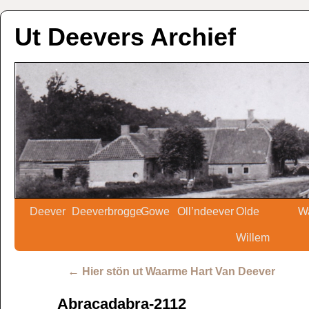
Ut Deevers Archief
Deever
Deeverbrogge
Gowe
Oll’ndeever
Olde
W
Willem
←
Hier stön ut Waarme Hart Van Deever
Abracadabra-2112