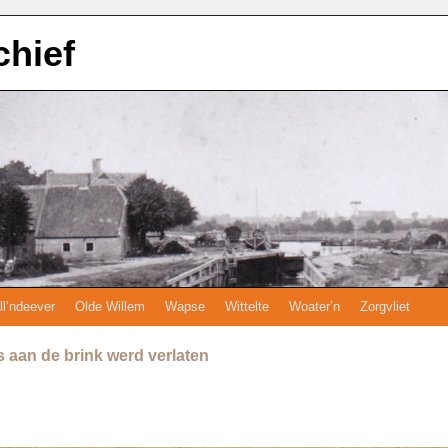
chief
ll’ndeever
Olde Willem
Wapse
Wittelte
Woater’n
Zorgvliet
aan de brink werd verlaten