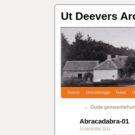
Ut Deevers Ar
Deever
Deeverbrogge
Gowe
O
←
Oude gemeentehuis 
Abracadabra-01
14 december 2012