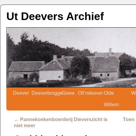
Ut Deevers Archief
Deever
Deeverbrogge
Gowe
Oll’ndeever
Olde
W
Willem
←
Pannekoekenboerderij Dieverszicht is
Toen 
niet meer