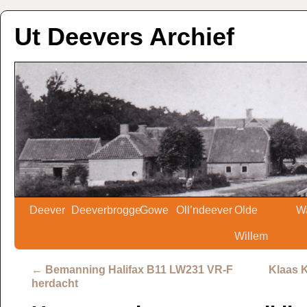
Ut Deevers Archief
Deever
Deeverbrogge
Gowe
Oll’ndeever
Olde
W
Willem
←
Bemanning Halifax B11 LW231 VR-F
Klaas K
herdacht