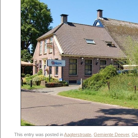
This entry was posted in
Aagterstroate
,
Gemiente Deever
,
Ge