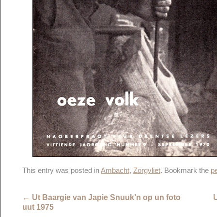
This entry was posted in
Ambacht
,
Zorgvliet
. Bookmark the
p
←
Ut Baargie van Japie Snuuk’n op un foto
uut 1975