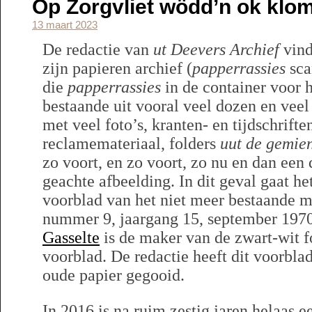
Op Zorgvliet wödd’n ok kl
13 maart 2023
De redactie van
ut Deevers Archief
vind
zijn papieren archief (
papperrassies
sca
die
papperrassies
in de container voor h
bestaande uit vooral veel dozen en vee
met veel foto’s, kranten- en tijdschrifte
reclamemateriaal, folders
uut de gemie
zo voort, en zo voort, zo nu en dan e
geachte afbeelding. In dit geval gaat he
voorblad van het niet meer bestaande 
nummer 9, jaargang 15, september 197
Gasselte
is de maker van de zwart-wit f
voorblad. De redactie heeft dit voorblad
oude papier gegooid.
In 2016 is na ruim zestig jaren helaas 