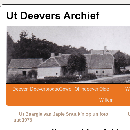
Ut Deevers Archief
Deever
Deeverbrogge
Gowe
Oll’ndeever
Olde
W
Willem
←
Ut Baargie van Japie Snuuk’n op un foto
uut 1975