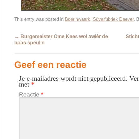
This entry was posted in
Boer'nwaark
,
Süvelfubriek Deever
. 
←
Burgemeister Ome Kees wol awièr de
Stich
boas speul’n
Geef een reactie
Je e-mailadres wordt niet gepubliceerd.
Ver
met
*
Reactie
*