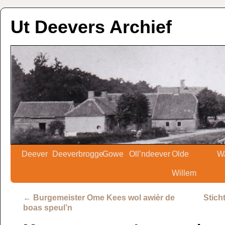
Ut Deevers Archief
Deever
Deeverbrogge
Gowe
Oll’ndeever
Olde
W
Willem
←
Burgemeister Ome Kees wol awièr de
Stich
boas speul’n