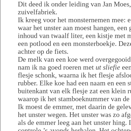
Dit deed ik onder leiding van Jan Moes,
zuivelfabriek.
Ik kreeg voor het monsternemen mee: ee
waar het unster aan moest hangen, een
inhoud van twaalf liter, een kistje met 
een potlood en een monsterboekje. Dez
achter op de fiets.
De melk van een koe werd overgegooid
nam ik na goed roeren met
ut sliefie
een
flesje schonk, waarna ik het flesje afsl
rubber. Elke koe had een naam en een
buitenkant van elk flesje zat een klein
waarop ik het stamboeknummer van de b
Ik moest de emmer, met daarin de gele
het unster wegen. Het unster was zo afg
als de emmer leeg aan het unster hing. 
controle ’s avonds herhalen. Het ochte