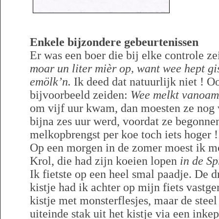
Enkele bijzondere gebeurtenissen
Er was een boer die bij elke controle ze
moar un liter mièr op, want wee hept gi
emölk’n.
Ik deed dat natuurlijk niet ! O
bijvoorbeeld zeiden:
Wee melkt vanoam’
om vijf uur kwam, dan moesten ze nog v
bijna zes uur werd, voordat ze begonne
melkopbrengst per koe toch iets hoger !
Op een morgen in de zomer moest ik m
Krol, die had zijn koeien lopen
in de Sp
Ik fietste op een heel smal paadje. De 
kistje had ik achter op mijn fiets vastg
kistje met monsterflesjes, maar de ste
uiteinde stak uit het kistje via een inke