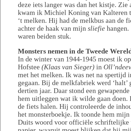
deze iets langer was dan het kistje. Zie
kwam ik Michiel Koning van Kalteren 
‘t melken. Hij had de melkbus aan de fi
achter de haak van mijn
sliefie
hangen.
waren beiden stuk.
Monsters nemen in de Tweede Werel
In de winter van 1944-1945 moest ik o
Hofstee
(Klaas van Sieger)
in
Oll’ndee
met het melken. Ik was net na spertijd 
gegaan. Bij de melkfabriek werd ‘halt’ 
dertien jaar. Daar stond een gewapende 
hem uitleggen wat ik wilde gaan doen. I
de fiets halen. Hij controleerde de inho
het monsterboekje. Ik toonde hem mijn 
Duits woord voor officiële schriftelijke
papier, waaruit moest blijken dat hij mi