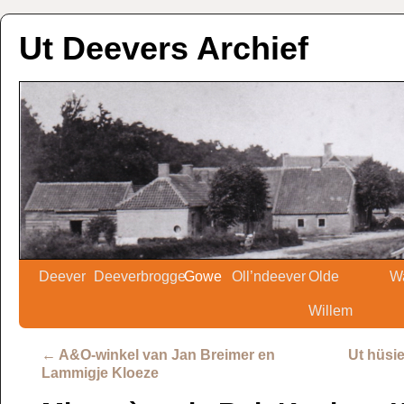
Ut Deevers Archief
Deever
Deeverbrogge
Gowe
Oll’ndeever
Olde
W
Willem
←
A&O-winkel van Jan Breimer en
Ut hüsi
Lammigje Kloeze