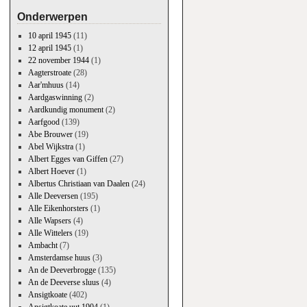
Onderwerpen
10 april 1945
(11)
12 april 1945
(1)
22 november 1944
(1)
Aagterstroate
(28)
Aar'mhuus
(14)
Aardgaswinning
(2)
Aardkundig monument
(2)
Aarfgood
(139)
Abe Brouwer
(19)
Abel Wijkstra
(1)
Albert Egges van Giffen
(27)
Albert Hoever
(1)
Albertus Christiaan van Daalen
(24)
Alle Deeversen
(195)
Alle Eikenhorsters
(1)
Alle Wapsers
(4)
Alle Wittelers
(19)
Ambacht
(7)
Amsterdamse huus
(3)
An de Deeverbrogge
(135)
An de Deeverse sluus
(4)
Ansigtkoate
(402)