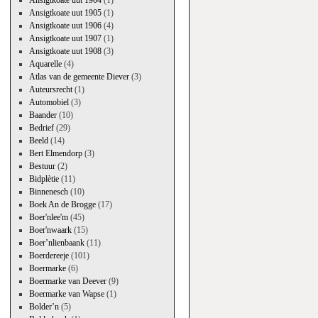
Ansigtkoate uut 1904
(1)
Ansigtkoate uut 1905
(1)
Ansigtkoate uut 1906
(4)
Ansigtkoate uut 1907
(1)
Ansigtkoate uut 1908
(3)
Aquarelle
(4)
Atlas van de gemeente Diever
(3)
Auteursrecht
(1)
Automobiel
(3)
Baander
(10)
Bedrief
(29)
Beeld
(14)
Bert Elmendorp
(3)
Bestuur
(2)
Bidplètie
(11)
Binnenesch
(10)
Boek An de Brogge
(17)
Boer'nlee'm
(45)
Boer'nwaark
(15)
Boer’nlienbaank
(11)
Boerdereeje
(101)
Boermarke
(6)
→
Boermarke van Deever
(9)
Boermarke van Wapse
(1)
Bolder’n
(5)