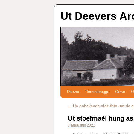
Ut Deevers Ar
Deever
Deeverbrogge
Gowe
O
←
Un onbekende olde foto uut de 
Ut stoefmaèl hung as
7 augustus 2021