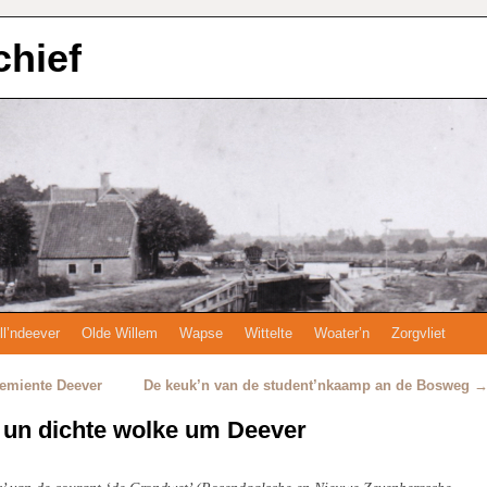
chief
ll’ndeever
Olde Willem
Wapse
Wittelte
Woater’n
Zorgvliet
gemiente Deever
De keuk’n van de student’nkaamp an de Bosweg
 un dichte wolke um Deever