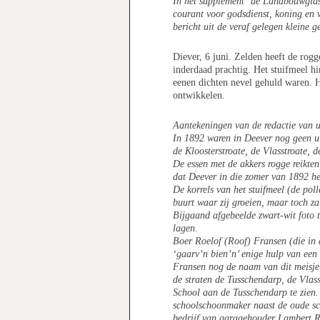
In het supplement ‘de Landbouwgids
courant voor godsdienst, koning en 
bericht uit de veraf gelegen kleine 
Diever, 6 juni. Zelden heeft de rogg
inderdaad prachtig. Het stuifmeel h
eenen dichten nevel gehuld waren. H
ontwikkelen.
Aantekeningen van de redactie van u
In 1892 waren in Deever nog geen ui
de Kloosterstroate, de Vlasstroate,
De essen met de akkers rogge reikten 
dat Deever in die zomer van 1892 h
De korrels van het stuifmeel (de poll
buurt waar zij groeien, maar toch za
Bijgaand afgebeelde zwart-wit foto 
lagen.
Boer Roelof (Roof) Fransen (die in 
‘gaarv’n bien’n’ enige hulp van een 
Fransen nog de naam van dit meisje
de straten de Tusschendarp, de Vlas
School aan de Tusschendarp te zien.
schoolschoonmaker naast de oude scho
bedrijf van garagehouder Lambert R