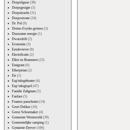
Dorpsfiguur
(38)
Dorpsgesigte
(5)
Dorpskracht
(31)
Dorpsstroate
(24)
Dr. Pol
(9)
Dreins-Fryske-greinse
(3)
Duurzame energie
(1)
Dwarsdrift
(2)
Economie
(3)
Eendeviever
(8)
Electrificatie
(2)
Ellert en Brammert
(23)
Emigrant
(6)
Etherpiraat
(2)
Ets
(1)
Eup'mlogttheater
(4)
Eup’mlogtspel
(47)
Familie Zaligman
(5)
Fanfare
(5)
Fraanse parachutist
(14)
Geert Dekker
(16)
Geese Schoemaker
(4)
Gemeente Westenveld
(39)
Gemeentelijke camping
(1)
Gemiente Deever
(106)