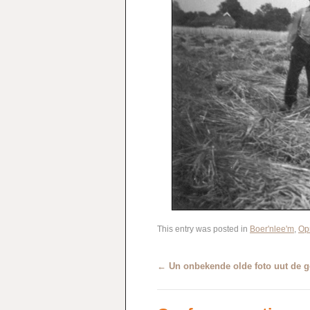
This entry was posted in
Boer'nlee'm
,
Op
←
Un onbekende olde foto uut de 