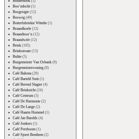
Bolderhook
(1)
Boo’mlocht
(1)
Bosgesigte
(12)
Bosweg
(49)
Botterfubriekie Wittelte
(1)
Braandkoele
(12)
Braandtoor’n
(12)
Braandwièr
(12)
Brink
(105)
Brinkstroate
(13)
Bultie
(5)
Burgemeister Van Osbank
(9)
Burgemeisterwoning
(8)
Café Balsma
(20)
Café Barteld Smit
(1)
Café Berend Slagter
(4)
Café Brinkzicht
(24)
Café Centrum
(5)
Café De Harmonie
(2)
Café De Lange
(2)
Café Haarm Hummel
(1)
Café Jan Barelds
(4)
Café Jonkers
(1)
Café Pereboom
(1)
Café Sjoert Benthem
(2)