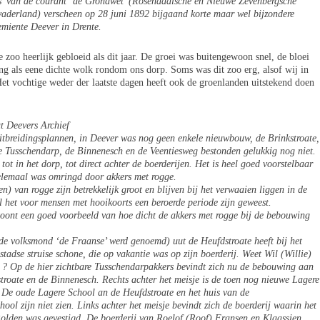
’ van de courant ‘de Grondwet’ (Rosendaalsche en Nieuwe Zevenbergsche
vaderland) verscheen op 28 juni 1892 bijgaand korte maar wel bijzondere
gemiente Deever in Drente.
e zoo heerlijk gebloeid als dit jaar. De groei was buitengewoon snel, de bloei
ing als eene dichte wolk rondom ons dorp. Soms was dit zoo erg, alsof wij in
et vochtige weder der laatste dagen heeft ook de groenlanden uitstekend doen
t Deevers Archief
tbreidingsplannen, in Deever was nog geen enkele nieuwbouw, de Brinkstroate,
 de Tusschendarp, de Binnenesch en de Veentiesweg bestonden gelukkig nog niet.
tot in het dorp, tot direct achter de boerderijen. Het is heel goed voorstelbaar
elemaal was omringd door akkers met rogge.
en) van rogge zijn betrekkelijk groot en blijven bij het verwaaien liggen in de
l het voor mensen met hooikoorts een beroerde periode zijn geweest.
toont een goed voorbeeld van hoe dicht de akkers met rogge bij de bebouwing
de volksmond ‘de Fraanse’ werd genoemd) uut de Heufdstroate heeft bij het
stadse struise schone, die op vakantie was op zijn boerderij. Weet Wil (Willie)
 ? Op de hier zichtbare Tusschendarpakkers bevindt zich nu de bebouwing aan
stroate en de Binnenesch. Rechts achter het meisje is de toen nog nieuwe Lagere
 De oude Lagere School an de Heufdstroate en het huis van de
ol zijn niet zien. Links achter het meisje bevindt zich de boerderij waarin het
olden was gevestigd. De boerderij van Roelof (Roof) Fransen en Klaassien