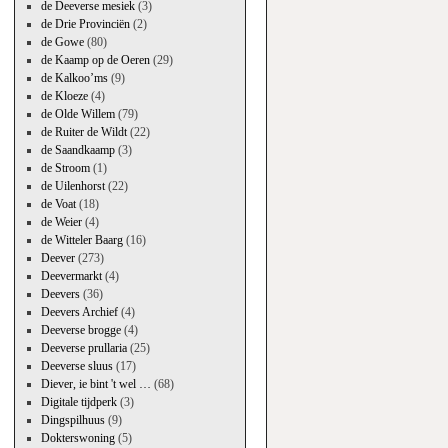
de Deeverse mesiek
(3)
de Drie Provinciën
(2)
de Gowe
(80)
de Kaamp op de Oeren
(29)
de Kalkoo’ms
(9)
de Kloeze
(4)
de Olde Willem
(79)
de Ruiter de Wildt
(22)
de Saandkaamp
(3)
de Stroom
(1)
de Uilenhorst
(22)
de Voat
(18)
de Weier
(4)
de Witteler Baarg
(16)
Deever
(273)
Deevermarkt
(4)
Deevers
(36)
Deevers Archief
(4)
Deeverse brogge
(4)
Deeverse prullaria
(25)
Deeverse sluus
(17)
Diever, ie bint 't wel …
(68)
Digitale tijdperk
(3)
Dingspilhuus
(9)
Dokterswoning
(5)