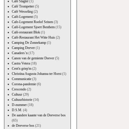
Café Slagter
(1)
Café Trompetter
(5)
Café Wesseling
(2)
Café-Logement
(5)
Cafe-Logement Roelof Seinen
(3)
Café-Logement Sjoert Benthem
(15)
Café-restaurant Blok
(1)
Café-Restaurant Het Witte Huis
(2)
Camping De Zonnekamp
(1)
Camping Deever
(1)
Canadees’n
(17)
Canon van de gemiente Deever
(5)
Castra Vetera
(18)
Cent'n griep'm
(2)
Christina Augusta Johanna ter Horst
(1)
Communicatie
(3)
Corona-pandemie
(6)
Crescendo
(2)
Cultuur
(29)
Cultuurhistorie
(14)
D-nummer
(18)
D.S.M.
(4)
De aandere kaante van de Deeverse bos
(65)
de Deeverse bos
(21)