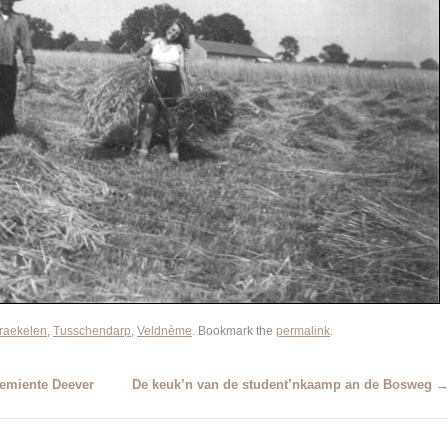
raekelen
,
Tusschendarp
,
Veldnème
. Bookmark the
permalink
.
gemiente Deever
De keuk’n van de student’nkaamp an de Bosweg