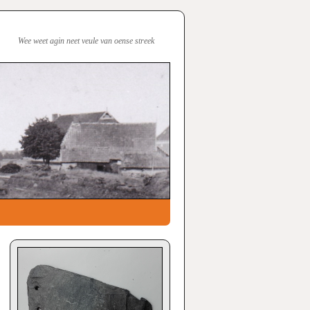
Wee weet agin neet veule van oense streek
→