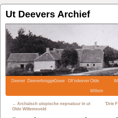
Ut Deevers Archief
Deever
Deeverbrogge
Gowe
Oll’ndeever
Olde
W
Willem
←
Archaïsch utopische nepnatuur in ut
‘Drie 
Olde Willemsveld