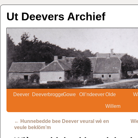
Ut Deevers Archief
Deever
Deeverbrogge
Gowe
Oll’ndeever
Olde
W
Willem
←
Hunnebedde bee Deever veural wè en
Wie
veule beklöm’m