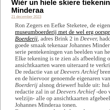
Wièr un hiele skiere tieken
Minderaa
21 december 2023
Ron Zegers en Eefke Steketee, de eigen
museumboerderij met de wel erg oorsp
Boerderij
, adres Brink 2 in
Deever,
hadd
goede smaak tekenaar Johannes Mindera
serie pentekeningen van beelden van h
Elke tekening is te zien als afbeelding 
ansichtkaarten waren uiteraard te verkr
De redactie van
ut Deevers Archief
bren
en de hiervoor genoemde eigenaren v
Boerderij
alsnog driewerf hulde uit: hul
redactie zal in
ut Deevers Archief
-deo v
welzijn- alle op ansichtkaarten afgebee
Johannes Minderaa tonen
.