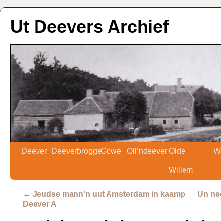
Ut Deevers Archief
Deever
Deeverbrogge
Gowe
Oll’ndeever
Olde
W
Willem
←
Jeudse mann’n uut Amsterdam in kaamp
Un ne
Deever A