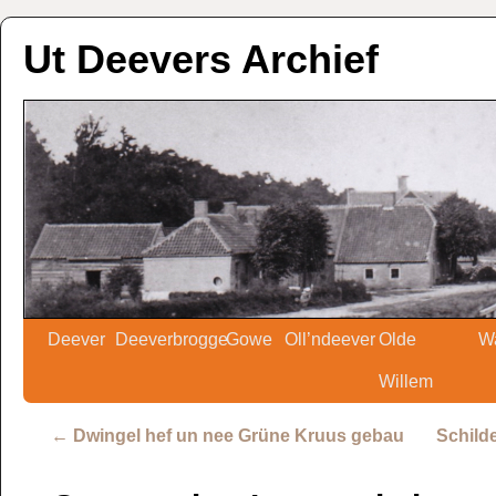
Ut Deevers Archief
Deever
Deeverbrogge
Gowe
Oll’ndeever
Olde
W
Willem
←
Dwingel hef un nee Grüne Kruus gebau
Schilde