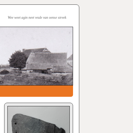
Wee weet agin neet veule van oense streek
→