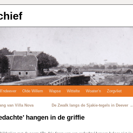
chief
ll’ndeever
Olde Willem
Wapse
Wittelte
Woater’n
Zorgvliet
ang van Villa Nova
De Zwalk langs de Sjakie-tegels in Deever
edachte’ hangen in de griffie