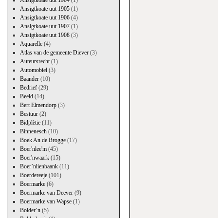
Ansigtkoate uut 1904
(1)
Ansigtkoate uut 1905
(1)
Ansigtkoate uut 1906
(4)
Ansigtkoate uut 1907
(1)
Ansigtkoate uut 1908
(3)
Aquarelle
(4)
Atlas van de gemeente Diever
(3)
Auteursrecht
(1)
Automobiel
(3)
Baander
(10)
Bedrief
(29)
Beeld
(14)
Bert Elmendorp
(3)
Bestuur
(2)
Bidplètie
(11)
Binnenesch
(10)
Boek An de Brogge
(17)
Boer'nlee'm
(45)
Boer'nwaark
(15)
Boer’nlienbaank
(11)
Boerdereeje
(101)
Boermarke
(6)
Boermarke van Deever
(9)
Boermarke van Wapse
(1)
Bolder’n
(5)