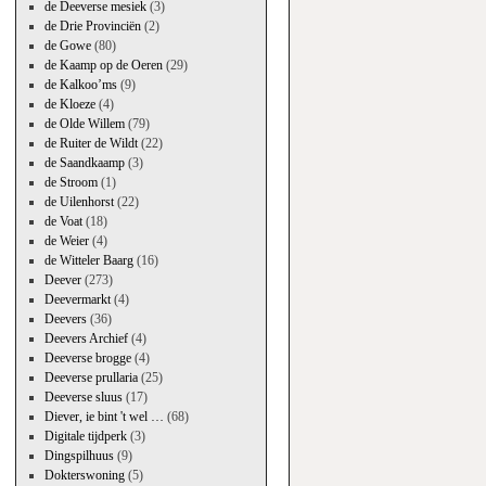
de Deeverse mesiek
(3)
de Drie Provinciën
(2)
de Gowe
(80)
de Kaamp op de Oeren
(29)
de Kalkoo’ms
(9)
de Kloeze
(4)
de Olde Willem
(79)
de Ruiter de Wildt
(22)
de Saandkaamp
(3)
de Stroom
(1)
de Uilenhorst
(22)
de Voat
(18)
de Weier
(4)
de Witteler Baarg
(16)
Deever
(273)
Deevermarkt
(4)
Deevers
(36)
Deevers Archief
(4)
Deeverse brogge
(4)
Deeverse prullaria
(25)
Deeverse sluus
(17)
Diever, ie bint 't wel …
(68)
Digitale tijdperk
(3)
Dingspilhuus
(9)
Dokterswoning
(5)