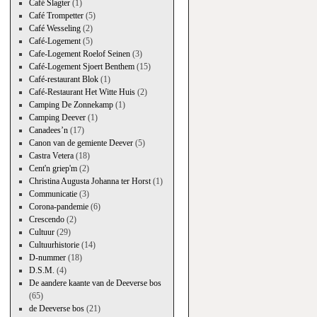
Café Slagter
(1)
Café Trompetter
(5)
Café Wesseling
(2)
Café-Logement
(5)
Cafe-Logement Roelof Seinen
(3)
Café-Logement Sjoert Benthem
(15)
Café-restaurant Blok
(1)
Café-Restaurant Het Witte Huis
(2)
Camping De Zonnekamp
(1)
Camping Deever
(1)
Canadees’n
(17)
Canon van de gemiente Deever
(5)
Castra Vetera
(18)
Cent'n griep'm
(2)
Christina Augusta Johanna ter Horst
(1)
Communicatie
(3)
Corona-pandemie
(6)
Crescendo
(2)
Cultuur
(29)
Cultuurhistorie
(14)
D-nummer
(18)
D.S.M.
(4)
De aandere kaante van de Deeverse bos
(65)
de Deeverse bos
(21)