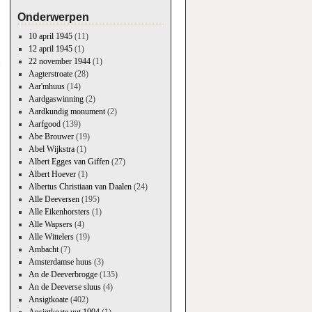
Onderwerpen
10 april 1945
(11)
→
12 april 1945
(1)
22 november 1944
(1)
Aagterstroate
(28)
Aar'mhuus
(14)
Aardgaswinning
(2)
Aardkundig monument
(2)
Aarfgood
(139)
Abe Brouwer
(19)
Abel Wijkstra
(1)
Albert Egges van Giffen
(27)
Albert Hoever
(1)
Albertus Christiaan van Daalen
(24)
Alle Deeversen
(195)
Alle Eikenhorsters
(1)
Alle Wapsers
(4)
Alle Wittelers
(19)
Ambacht
(7)
Amsterdamse huus
(3)
An de Deeverbrogge
(135)
An de Deeverse sluus
(4)
Ansigtkoate
(402)