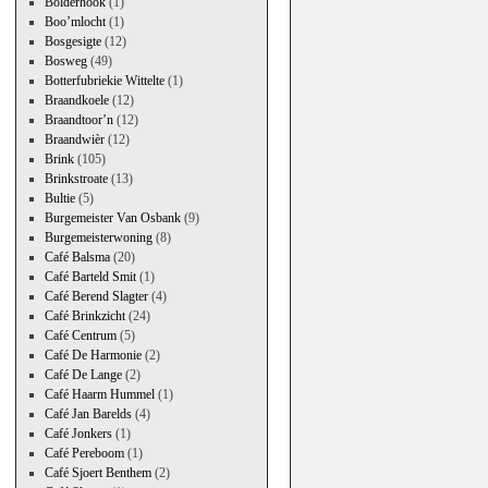
Bolderhook
(1)
Boo’mlocht
(1)
Bosgesigte
(12)
Bosweg
(49)
Botterfubriekie Wittelte
(1)
Braandkoele
(12)
Braandtoor’n
(12)
Braandwièr
(12)
Brink
(105)
Brinkstroate
(13)
Bultie
(5)
Burgemeister Van Osbank
(9)
Burgemeisterwoning
(8)
Café Balsma
(20)
Café Barteld Smit
(1)
Café Berend Slagter
(4)
Café Brinkzicht
(24)
Café Centrum
(5)
Café De Harmonie
(2)
Café De Lange
(2)
Café Haarm Hummel
(1)
Café Jan Barelds
(4)
Café Jonkers
(1)
Café Pereboom
(1)
Café Sjoert Benthem
(2)