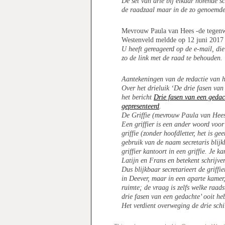
De set van drie bij elkaar horende s
de raadzaal maar in de zo genoemde 
Mevrouw Paula van Hees -de tegenwo
Westenveld meldde op 12 juni 2017 v
U heeft gereageerd op de e-mail, die
zo de link met de raad te behouden.
Aantekeningen van de redactie van h
Over het drieluik ‘De drie fasen van
het bericht
Drie fasen van een gedac
gepresenteerd
.
De Griffie (mevrouw Paula van Hees 
Een griffier is een ander woord voor
griffie (zonder hoofdletter, het is 
gebruik van de naam secretaris blijk
griffier kantoort in een griffie. Je k
Latijn en Frans en betekent schrijver. 
Dus blijkbaar secretarieert de griff
in Deever, maar in een aparte kamer,
ruimte; de vraag is zelfs welke raads
drie fasen van een gedachte’ ooit he
Het verdient overweging de drie schi