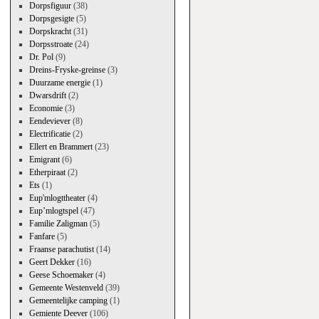
Dorpsfiguur
(38)
Dorpsgesigte
(5)
Dorpskracht
(31)
Dorpsstroate
(24)
Dr. Pol
(9)
Dreins-Fryske-greinse
(3)
Duurzame energie
(1)
Dwarsdrift
(2)
Economie
(3)
Eendeviever
(8)
Electrificatie
(2)
Ellert en Brammert
(23)
Emigrant
(6)
Etherpiraat
(2)
Ets
(1)
Eup'mlogttheater
(4)
Eup’mlogtspel
(47)
Familie Zaligman
(5)
Fanfare
(5)
Fraanse parachutist
(14)
Geert Dekker
(16)
Geese Schoemaker
(4)
Gemeente Westenveld
(39)
Gemeentelijke camping
(1)
Gemiente Deever
(106)