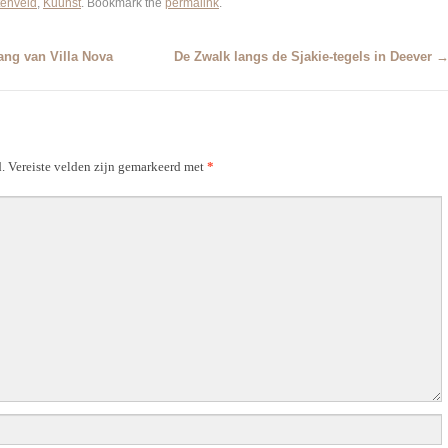
enveld
,
Kuunst
. Bookmark the
permalink
.
ang van Villa Nova
De Zwalk langs de Sjakie-tegels in Deever
.
Vereiste velden zijn gemarkeerd met
*