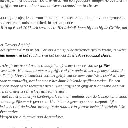
childerijen met de naam ‘De drie fasen van een gedachte’ hangen helaas niet in
griffie van het raadhuis aan de Gemeentehuislaan in Deever.
ordige projectleider voor de schone kunsten en de cultuur- van de gemeente
ia een elektronisch postbericht het volgende:
 ik u op 6 mei 2017 heb verzonden. Het drieluik hang bij ons bij de Griffie, om
et Deevers Archief
 een gedachte’ zijn in het Deevers Archief twee berichten gepubliceerd, te weten
hte hangen in het raadhuis
en het bericht
Drieluik in raadzaal Diever
schrijft het woord met een hoofdletter) is het kantoor van de
griffier
.
 secretaris. Het kantoor van een griffier of zijn ambt in het algemeen wordt de
geen Duits). Voor de voorkant van het gelijk van de gemeente Westenveld was het
baar te armoedig, nee het moest het duur klinkende griffier worden. En een
an toch maar beter secretaris heten, want griffier of greffier is ontleend aan het
Een griffel is een schrijfstift van leisteen.
ier niet in het ambtelijke kantoorpark van het raadhuis aan de Gemeentehuislaan
 die de griffie wordt genoemd. Het is in elk geen openbaar toegankelijke
leden het bij de besluitvorming in de raad ter inspiratie bedoelde drieluik ‘De
bben gezien.
lderijen terug te geven aan de maakster.