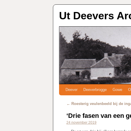
Ut Deevers Ar
Deever
Deeverbrogge
Gowe
O
←
Roesterig veulenbeeld bij de ing
‘Drie fasen van een g
24 november 2019