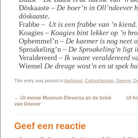
Döskaaste –
De boer’n in Oll’ndeever 
döskaaste.
Frabbe –
Ut is een frabbe van ’n kiend.
Koagies –
Koagies bint lekker op ’n bro
Ophemmel’n –
De kaemer is nog neet 
Sproakeling’n –
De Sproakeling’n ligt 
Veraldereerd –
Ik waare veraldereerd va
Wiemel
De dreuge wost’n en ut spek hu
This entry was posted in
Aarfgood
,
Cultuurhistorie
,
Deever
,
De
←
Ut mooie Museum Dieverza an de brink
Ut h
van Deever
Geef een reactie