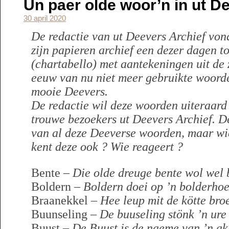
Un paer olde woor’n in ut D
30 april 2020
De redactie van ut Deevers Archief vond
zijn papieren archief een dezer dagen to
(chartabello) met aantekeningen uit de 
eeuw van nu niet meer gebruikte woord
mooie Deevers.
De redactie wil deze woorden uiteraard
trouwe bezoekers
ut Deevers Archief. D
van al deze Deeverse woorden, maar wi
kent deze ook ? Wie reageert ?
Bente –
Die olde dreuge bente wol wel 
Boldern –
Boldern doei op ’n bolderhoe
Braanekkel –
Hee leup mit de kötte bro
Buunseling –
De buuseling stönk ’n ure
Buust –
De Buust is de naeme van ’n akk