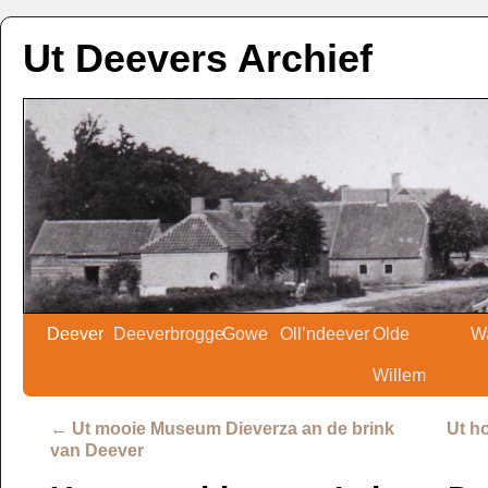
Ut Deevers Archief
Deever
Deeverbrogge
Gowe
Oll’ndeever
Olde
W
Willem
←
Ut mooie Museum Dieverza an de brink
Ut h
van Deever