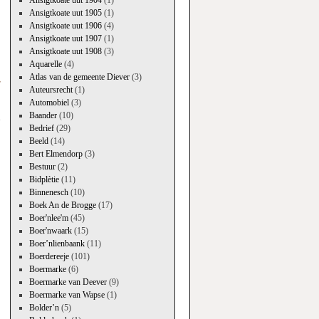
Ansigtkoate uut 1904
(1)
Ansigtkoate uut 1905
(1)
Ansigtkoate uut 1906
(4)
Ansigtkoate uut 1907
(1)
Ansigtkoate uut 1908
(3)
Aquarelle
(4)
Atlas van de gemeente Diever
(3)
r
Auteursrecht
(1)
→
Automobiel
(3)
Baander
(10)
Bedrief
(29)
Beeld
(14)
Bert Elmendorp
(3)
Bestuur
(2)
Bidplètie
(11)
Binnenesch
(10)
Boek An de Brogge
(17)
Boer'nlee'm
(45)
Boer'nwaark
(15)
Boer’nlienbaank
(11)
Boerdereeje
(101)
Boermarke
(6)
Boermarke van Deever
(9)
Boermarke van Wapse
(1)
Bolder’n
(5)