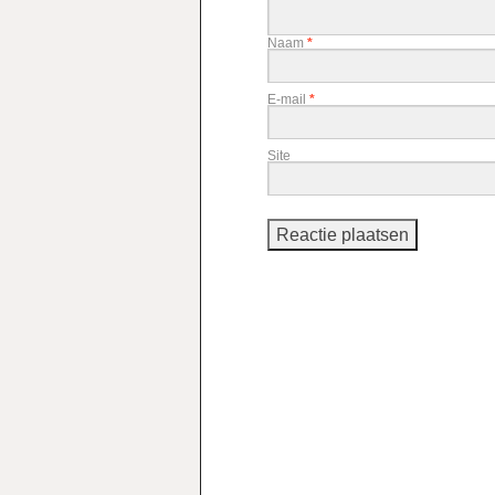
Naam
*
E-mail
*
Site