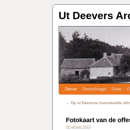
Ut Deevers Ar
Deever
Deeverbrogge
Gowe
O
←
Op ut Deeverse hunnebedde stön
Fotokaart van de offe
30 januari 2023