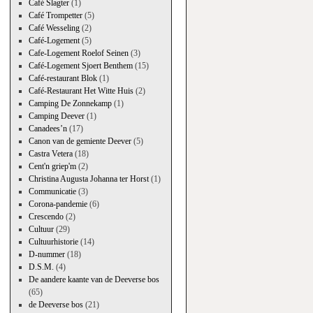
Café Slagter
(1)
Café Trompetter
(5)
Café Wesseling
(2)
Café-Logement
(5)
Cafe-Logement Roelof Seinen
(3)
Café-Logement Sjoert Benthem
(15)
Café-restaurant Blok
(1)
Café-Restaurant Het Witte Huis
(2)
Camping De Zonnekamp
(1)
Camping Deever
(1)
Canadees’n
(17)
Canon van de gemiente Deever
(5)
Castra Vetera
(18)
Cent'n griep'm
(2)
Christina Augusta Johanna ter Horst
(1)
Communicatie
(3)
Corona-pandemie
(6)
Crescendo
(2)
Cultuur
(29)
Cultuurhistorie
(14)
D-nummer
(18)
D.S.M.
(4)
De aandere kaante van de Deeverse bos
(65)
de Deeverse bos
(21)