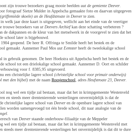
oont zijn trouwe bezoekers graag mooie beelden
uut de gemiente Deever
.
 door fotograaf Sietze Mulder in Appelscha gemaakte foto en daarvan uitgegeven
(griffemiède skoele) an de Heufdstroate in Deever
te zien.
in welk jaar deze kaart is uitgegeven, wellicht aan het einde van de veertiger
de trouwe bezoekers van
ut Deevers Archief
kan deze schatting verbeteren ?
an de dakpannen en de kleur van het metselwerk in de voorgevel te zien dat het
de school later is bijgebouwd.
 1904 geopend. De heer R. Offringa te Smilde heeft het bestek en de
chool gemaakt. Aannemer Paul Mos
uut Eemster
heeft de tweelokalige school
al in gebruik genomen. De heer Hoekstra uit Appelscha heeft het bestek en de
de school tot een drielokalige school gemaakt. Aannemer D. Oort en schilder
erbouwing voor f. 8385,95 uitgevoerd.
 nu een christelijke lagere school
(christelijke school voor primair onderwijs)
ol met den bijbel)
met de naam
Roosjenschool
, adres
Heufstroate 23, Deever
.
ool nog wel een tijdje zal bestaan, maar dat het in krimpgemeente Westenveld
en en steeds meer drentenierende westerlingen onvermijdelijk is dat de
 de christelijke lagere school van
Deever
en de openbare lagere school van
llen worden samengevoegd tot één brede school, dit naar analogie van de
ngel
.
teresch van
Deever
staande onderbouw-filiaaltje van de Meppeler
 wel een tijdje zal bestaan, maar dat het in krimpgemeente Westenveld met
 steeds meer drentenierende westerlingen het onvermijdelijk is dat dit te dure