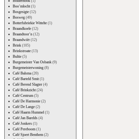
Bolderhook
(1)
Boo’mlocht
(1)
Bosgesigte
(12)
Bosweg
(49)
Botterfubriekie Wittelte
(1)
Braandkoele
(12)
Braandtoor’n
(12)
Braandwièr
(12)
Brink
(105)
Brinkstroate
(13)
Bultie
(5)
Burgemeister Van Osbank
(9)
Burgemeisterwoning
(8)
Café Balsma
(20)
Café Barteld Smit
(1)
Café Berend Slagter
(4)
Café Brinkzicht
(24)
Café Centrum
(5)
Café De Harmonie
(2)
Café De Lange
(2)
Café Haarm Hummel
(1)
Café Jan Barelds
(4)
Café Jonkers
(1)
Café Pereboom
(1)
Café Sjoert Benthem
(2)