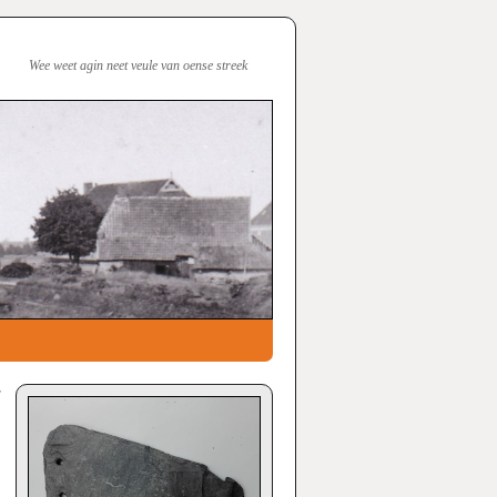
Wee weet agin neet veule van oense streek
r
→