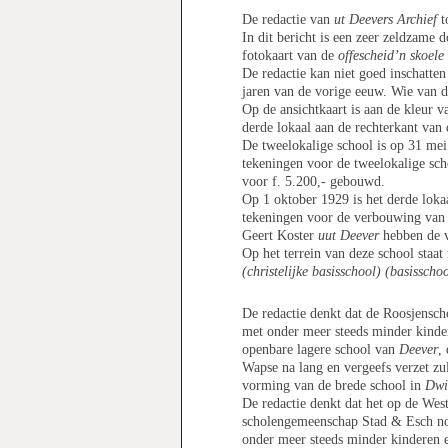
De redactie van
ut Deevers Archief
t
In dit bericht is een zeer zeldzame
fotokaart van de
offescheid’n skoele 
De redactie kan niet goed inschatten 
jaren van de vorige eeuw. Wie van 
Op de ansichtkaart is aan de kleur v
derde lokaal aan de rechterkant van 
De tweelokalige school is op 31 mei
tekeningen voor de tweelokalige s
voor f. 5.200,- gebouwd.
Op 1 oktober 1929 is het derde loka
tekeningen voor de verbouwing van 
Geert Koster
uut Deever
hebben de v
Op het terrein van deze school staat
(christelijke basisschool) (basisscho
De redactie denkt dat de Roosjensch
met onder meer steeds minder kinder
openbare lagere school van
Deever
,
Wapse na lang en vergeefs verzet zu
vorming van de brede school in
Dwi
De redactie denkt dat het op de Wes
scholengemeenschap Stad & Esch nog
onder meer steeds minder kinderen en