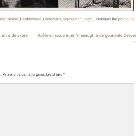
iède skoele
,
Heufdstroate
,
Onderwies
,
Verdwenen object
. Bookmark the
permalink
.
 un olde skure
Kaèle en saaie muur’n eseugt in de gemiente Deeve
.
Vereiste velden zijn gemarkeerd met
*