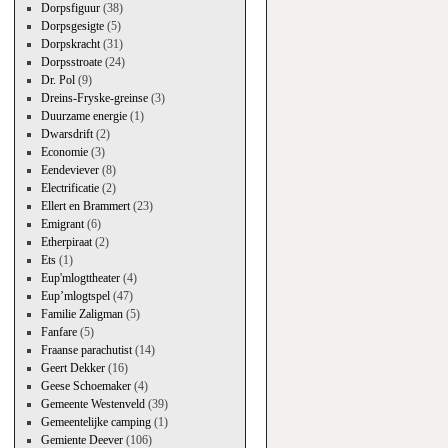
Dorpsfiguur
(38)
Dorpsgesigte
(5)
Dorpskracht
(31)
Dorpsstroate
(24)
Dr. Pol
(9)
Dreins-Fryske-greinse
(3)
Duurzame energie
(1)
Dwarsdrift
(2)
Economie
(3)
Eendeviever
(8)
Electrificatie
(2)
Ellert en Brammert
(23)
Emigrant
(6)
Etherpiraat
(2)
Ets
(1)
Eup'mlogttheater
(4)
Eup’mlogtspel
(47)
Familie Zaligman
(5)
Fanfare
(5)
Fraanse parachutist
(14)
Geert Dekker
(16)
Geese Schoemaker
(4)
Gemeente Westenveld
(39)
Gemeentelijke camping
(1)
Gemiente Deever
(106)