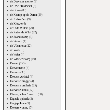
de Deeverse mesiek
(3)
de Drie Provinciën
(2)
de Gowe
(80)
de Kaamp op de Oeren
(29)
de Kalkoo’ms
(9)
de Kloeze
(4)
de Olde Willem
(79)
de Ruiter de Wildt
(22)
de Saandkaamp
(3)
de Stroom
(1)
de Uilenhorst
(22)
de Voat
(18)
de Weier
(4)
de Witteler Baarg
(16)
Deever
(273)
Deevermarkt
(4)
Deevers
(36)
Deevers Archief
(4)
Deeverse brogge
(4)
Deeverse prullaria
(25)
Deeverse sluus
(17)
Diever, ie bint 't wel …
(68)
Digitale tijdperk
(3)
Dingspilhuus
(9)
Dokterswoning
(5)