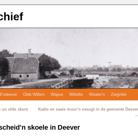
chief
ll’ndeever
Olde Willem
Wapse
Wittelte
Woater’n
Zorgvliet
 un olde skure
Kaèle en saaie muur’n eseugt in de gemiente Deeve
scheid’n skoele in Deever