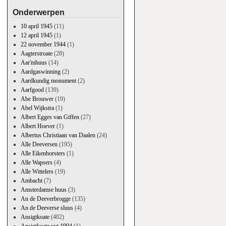
Onderwerpen
10 april 1945
(11)
12 april 1945
(1)
22 november 1944
(1)
Aagterstroate
(28)
Aar'mhuus
(14)
Aardgaswinning
(2)
Aardkundig monument
(2)
Aarfgood
(139)
Abe Brouwer
(19)
Abel Wijkstra
(1)
Albert Egges van Giffen
(27)
Albert Hoever
(1)
Albertus Christiaan van Daalen
(24)
Alle Deeversen
(195)
Alle Eikenhorsters
(1)
Alle Wapsers
(4)
Alle Wittelers
(19)
Ambacht
(7)
Amsterdamse huus
(3)
An de Deeverbrogge
(135)
An de Deeverse sluus
(4)
Ansigtkoate
(402)