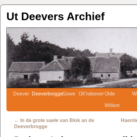
Ut Deevers Archief
Deever
Deeverbrogge
Gowe
Oll’ndeever
Olde
W
Willem
←
In de grote saele van Blok an de
Haenti
Deeverbrogge