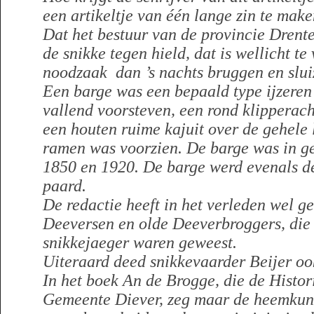
een artikeltje van één lange zin te make
Dat het bestuur van de provincie Drente
de snikke tegen hield, dat is wellicht t
noodzaak dan ’s nachts bruggen en slu
Een barge was een bepaald type ijzeren 
vallend voorsteven, een rond klipperach
een houten ruime kajuit over de gehele 
ramen was voorzien. De barge was in g
1850 en 1920. De barge werd evenals d
paard.
De redactie heeft in het verleden wel g
Deeversen en olde Deeverbroggers, die 
snikkejaeger waren geweest.
Uiteraard deed snikkevaarder Beijer o
In het boek An de Brogge, die de Histo
Gemeente Diever, zeg maar de heemkun