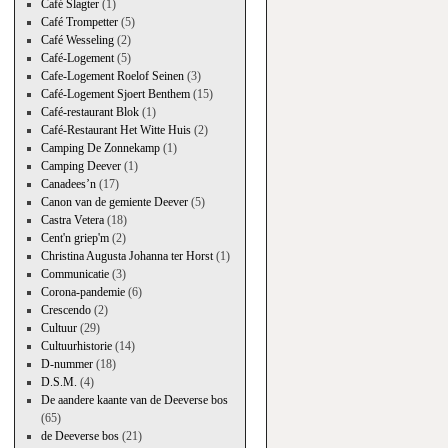
Café Slagter
(1)
Café Trompetter
(5)
Café Wesseling
(2)
Café-Logement
(5)
Cafe-Logement Roelof Seinen
(3)
Café-Logement Sjoert Benthem
(15)
Café-restaurant Blok
(1)
Café-Restaurant Het Witte Huis
(2)
Camping De Zonnekamp
(1)
Camping Deever
(1)
Canadees’n
(17)
Canon van de gemiente Deever
(5)
Castra Vetera
(18)
Cent'n griep'm
(2)
Christina Augusta Johanna ter Horst
(1)
Communicatie
(3)
Corona-pandemie
(6)
Crescendo
(2)
Cultuur
(29)
Cultuurhistorie
(14)
D-nummer
(18)
D.S.M.
(4)
De aandere kaante van de Deeverse bos
(65)
de Deeverse bos
(21)