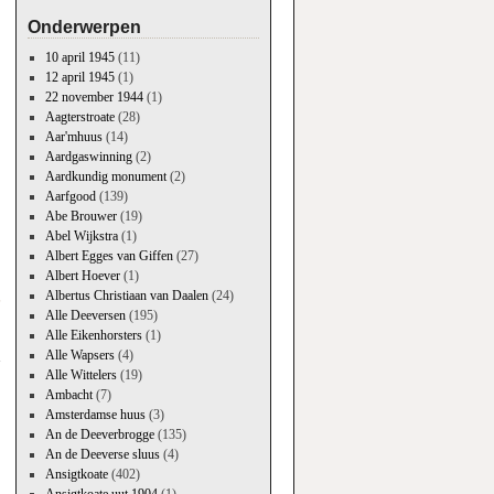
Onderwerpen
10 april 1945
(11)
12 april 1945
(1)
22 november 1944
(1)
Aagterstroate
(28)
Aar'mhuus
(14)
Aardgaswinning
(2)
Aardkundig monument
(2)
Aarfgood
(139)
Abe Brouwer
(19)
Abel Wijkstra
(1)
Albert Egges van Giffen
(27)
Albert Hoever
(1)
Albertus Christiaan van Daalen
(24)
?
Alle Deeversen
(195)
→
Alle Eikenhorsters
(1)
Alle Wapsers
(4)
Alle Wittelers
(19)
Ambacht
(7)
Amsterdamse huus
(3)
An de Deeverbrogge
(135)
An de Deeverse sluus
(4)
Ansigtkoate
(402)