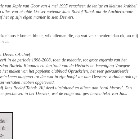
tie van Japie van Goor van 4 mei 1995 verscheen de ienige en kleinste krabbel
 alles-van-ut-olde-Deever-wetende Jans Roelof Tabak uut de Aachterstroate
f het op zijn eigen manier in sien Deevers.
iekenhuus é komen binne, wik alleman die, op wat veur meniere dan ok, an mij
r vur.
t Deevers Archief
eeft in de periode 1998-2008, toen de redactie, tot grote ergernis van het
rsduo Barteld Blaaauw en Jan Smit van de Historische Vereniging Vroegere
 het maken van het papieren clubblad Opraekelen, het zeer gewaardeerde
ele keren aangezet tot dat wat in zijn hoofd zat aan Deeverse verhalen ook op
aan verhalen hebben opgeleverd.
bij Jans Roelof Tabak. Hij deed uitsluitend en alleen aan ‘oral history’. Dus
ene geschreven in het Deevers, wel de enige ooit geschreven tekst van Jans