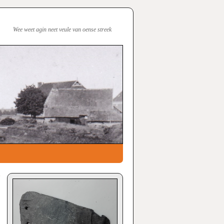
Wee weet agin neet veule van oense streek
?
→