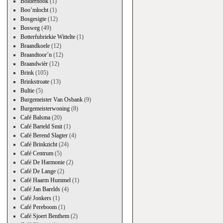
Bolderhook
(1)
Boo’mlocht
(1)
Bosgesigte
(12)
Bosweg
(49)
Botterfubriekie Wittelte
(1)
Braandkoele
(12)
Braandtoor’n
(12)
Braandwièr
(12)
Brink
(105)
Brinkstroate
(13)
Bultie
(5)
Burgemeister Van Osbank
(9)
Burgemeisterwoning
(8)
Café Balsma
(20)
Café Barteld Smit
(1)
Café Berend Slagter
(4)
Café Brinkzicht
(24)
Café Centrum
(5)
Café De Harmonie
(2)
Café De Lange
(2)
Café Haarm Hummel
(1)
Café Jan Barelds
(4)
Café Jonkers
(1)
Café Pereboom
(1)
Café Sjoert Benthem
(2)