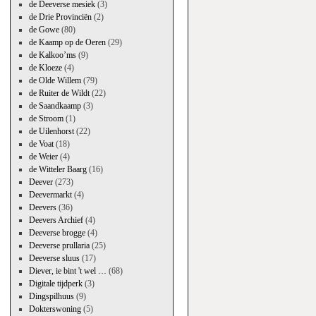
de Deeverse mesiek
(3)
de Drie Provinciën
(2)
de Gowe
(80)
de Kaamp op de Oeren
(29)
de Kalkoo’ms
(9)
de Kloeze
(4)
de Olde Willem
(79)
de Ruiter de Wildt
(22)
de Saandkaamp
(3)
de Stroom
(1)
de Uilenhorst
(22)
de Voat
(18)
de Weier
(4)
de Witteler Baarg
(16)
Deever
(273)
Deevermarkt
(4)
Deevers
(36)
Deevers Archief
(4)
Deeverse brogge
(4)
Deeverse prullaria
(25)
Deeverse sluus
(17)
Diever, ie bint 't wel …
(68)
Digitale tijdperk
(3)
Dingspilhuus
(9)
Dokterswoning
(5)