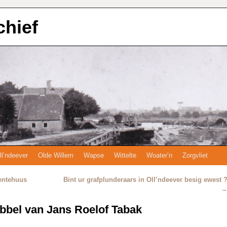
chief
ll’ndeever
Olde Willem
Wapse
Wittelte
Woater’n
Zorgvliet
entehuus
Bint ur grafplunderaars in Oll’ndeever besig ewest 
abbel van Jans Roelof Tabak