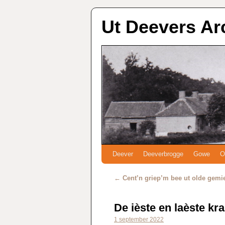
Ut Deevers Ar
Deever
Deeverbrogge
Gowe
O
←
Cent’n griep’m bee ut olde gemi
De ièste en laèste kr
1 september 2022