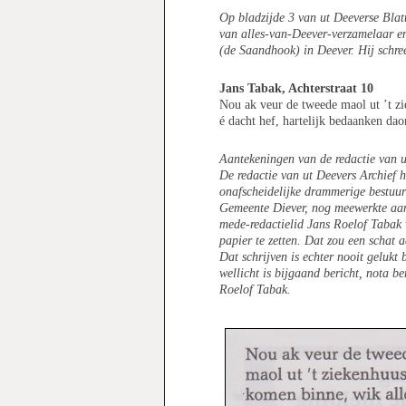
Op bladzijde 3 van ut Deeverse Blat
van alles-van-Deever-verzamelaar en
(de Saandhook) in Deever. Hij schree
Jans Tabak, Achterstraat 10
Nou ak veur de tweede maol ut ’t z
é dacht hef, hartelijk bedaanken dao
Aantekeningen van de redactie van u
De redactie van ut Deevers Archief h
onafscheidelijke drammerige bestuu
Gemeente Diever, nog meewerkte aan
mede-redactielid Jans Roelof Tabak v
papier te zetten. Dat zou een schat 
Dat schrijven is echter nooit gelukt 
wellicht is bijgaand bericht, nota b
Roelof Tabak.