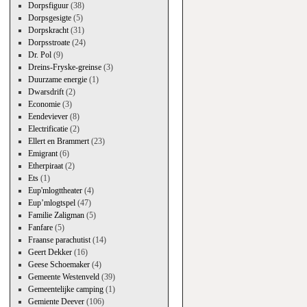
Dorpsfiguur
(38)
Dorpsgesigte
(5)
Dorpskracht
(31)
Dorpsstroate
(24)
Dr. Pol
(9)
Dreins-Fryske-greinse
(3)
Duurzame energie
(1)
Dwarsdrift
(2)
Economie
(3)
Eendeviever
(8)
Electrificatie
(2)
Ellert en Brammert
(23)
Emigrant
(6)
Etherpiraat
(2)
Ets
(1)
Eup'mlogttheater
(4)
Eup’mlogtspel
(47)
Familie Zaligman
(5)
Fanfare
(5)
Fraanse parachutist
(14)
Geert Dekker
(16)
Geese Schoemaker
(4)
Gemeente Westenveld
(39)
Gemeentelijke camping
(1)
Gemiente Deever
(106)