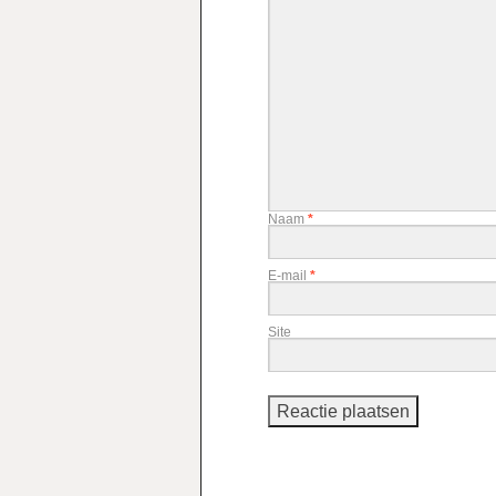
Naam
*
E-mail
*
Site