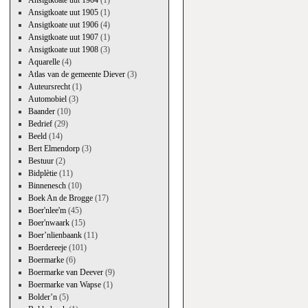
Ansigtkoate uut 1904
(1)
Ansigtkoate uut 1905
(1)
Ansigtkoate uut 1906
(4)
Ansigtkoate uut 1907
(1)
Ansigtkoate uut 1908
(3)
Aquarelle
(4)
Atlas van de gemeente Diever
(3)
Auteursrecht
(1)
Automobiel
(3)
Baander
(10)
Bedrief
(29)
Beeld
(14)
Bert Elmendorp
(3)
Bestuur
(2)
Bidplètie
(11)
Binnenesch
(10)
Boek An de Brogge
(17)
Boer'nlee'm
(45)
Boer'nwaark
(15)
Boer’nlienbaank
(11)
Boerdereeje
(101)
Boermarke
(6)
Boermarke van Deever
(9)
Boermarke van Wapse
(1)
Bolder’n
(5)