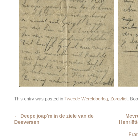
This entry was posted in
Tweede Wereldoorlog
,
Zorgvliet
. Bo
←
Deepe joap’m in de ziele van de
Mevr
Deeversen
Henriëtt
Fran