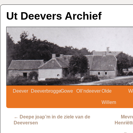
Ut Deevers Archief
Deever
Deeverbrogge
Gowe
Oll’ndeever
Olde
W
Willem
←
Deepe joap’m in de ziele van de
Mevr
Deeversen
Henriëtt