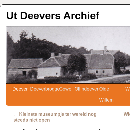
Ut Deevers Archief
Deever
Deeverbrogge
Gowe
Oll’ndeever
Olde
W
Willem
←
Kleinste museumpje ter wereld nog
Wi
steeds niet open