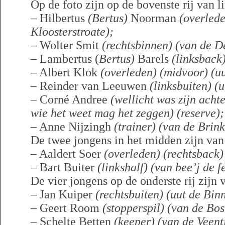
Op de foto zijn op de bovenste rij van li
– Hilbertus
(Bertus)
Noorman
(overlede
Kloosterstroate);
– Wolter Smit
(rechtsbinnen) (van de D
– Lambertus (
Bertus)
Barels
(linksback
– Albert Klok
(overleden)
(midvoor) (u
– Reinder van Leeuwen
(linksbuiten) (
– Corné Andree
(wellicht was zijn ach
wie het weet mag het zeggen)
(reserve);
– Anne Nijzingh
(trainer) (van de Brink
De twee jongens in het midden zijn van 
– Aaldert Soer
(overleden)
(rechtsback)
– Bart Buiter
(linkshalf) (van bee’j de f
De vier jongens op de onderste rij zijn v
– Jan Kuiper
(rechtsbuiten) (uut de Bin
– Geert Room
(stopperspil) (van de Bo
– Schelte Betten
(keeper) (van de Veent