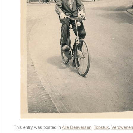
This entry was posted in
Alle Deeversen
,
Topstuk
,
Verdwenen 