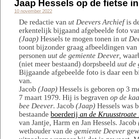
Jaap Hessels op de fietse i
10 november 2022
De redactie van
ut Deevers Archief
is d
erkentelijk bijgaand afgebeelde foto va
(Jaap)
Hessels te mogen tonen in
ut De
toont bijzonder graag afbeeldingen van
personen
uut de gemiente Deever
, waar
(niet meer bestaand) dorpsbeeld
uut de
Bijgaande afgebeelde foto is daar een 
van.
Jacob
(Jaap)
Hessels is geboren op 3 me
7 maart 1979. Hij is begraven
op de ka
bee Deever
. Jacob
(Jaap)
Hessels was b
bestaande
boerderij
an de Kruusstroate
van Jantje, Harm en Jan Hessels. Jacob
wethouder van de
gemiente Deever
gewe