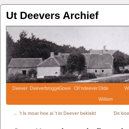
Ut Deevers Archief
Deever
Deeverbrogge
Gowe
Oll’ndeever
Olde
W
Willem
←
’t Is moar hoe ai ’t in Deever bekiekt
De boe