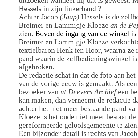
uitzoeken wanneer hij dat is geweest. 
Hessels in zijn linkerhand ?
Achter Jacob
(Jaap)
Hessels is de zelf
Breimer en Lammigje Kloeze
an de Pe
zien.
Boven de ingang van de winkel is 
Breimer en Lammigje Kloeze verkochte
textielbaron Henk ten Hoor, waarna ze 
pand waarin de zelfbedieningswinkel is 
afgebroken.
De redactie schat in dat de foto aan het
van de vorige eeuw is gemaakt. Als ee
bezoeker van
ut Deevers Archief
een be
kan maken, dan verneemt de redactie da
achter het niet meer bestaande pand v
Kloeze is het oude niet meer bestaand
gereformeerde geloofsgemeente te zien
Een bijzonder detail is rechts van Jaco