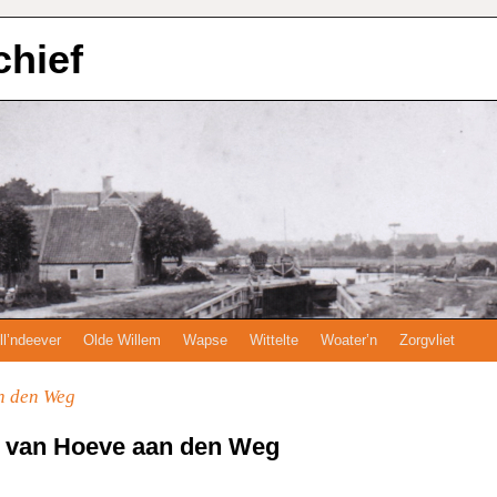
chief
ll’ndeever
Olde Willem
Wapse
Wittelte
Woater’n
Zorgvliet
n den Weg
e van Hoeve aan den Weg