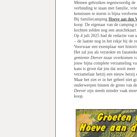
Mensen gebruiken tegenwoordig de 
verbinding te staan met familie, vri
kennissen te sturen is bijna verdwen
Bij familiecamping
Hoeve aan den 
koop. De eigenaar van de camping is
kochten zelden nog een ansichtkaart
Op 4 juli 2025 had de redactie van
u
– de laatste nog in het rekje bij de
Voorwaar een exemplaar met histori
Het zal jou als verstokte en fanati
gemiente Deever
maar overkomen vast
jouw bijna complete verzameling va
kans is groot dat jou dat nooit meer
verzamelaar hetzij een nieuw hetzij
Maar het ziet er in het geheel niet 
onderwerpen binnen de grens van d
Deever
zijn steeds minder vaak nie
koop.