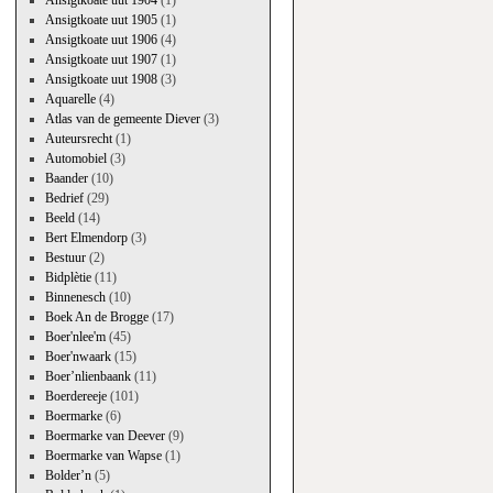
Ansigtkoate uut 1904
(1)
Ansigtkoate uut 1905
(1)
Ansigtkoate uut 1906
(4)
Ansigtkoate uut 1907
(1)
Ansigtkoate uut 1908
(3)
Aquarelle
(4)
Atlas van de gemeente Diever
(3)
Auteursrecht
(1)
Automobiel
(3)
Baander
(10)
Bedrief
(29)
Beeld
(14)
Bert Elmendorp
(3)
Bestuur
(2)
Bidplètie
(11)
Binnenesch
(10)
Boek An de Brogge
(17)
Boer'nlee'm
(45)
Boer'nwaark
(15)
Boer’nlienbaank
(11)
Boerdereeje
(101)
Boermarke
(6)
Boermarke van Deever
(9)
Boermarke van Wapse
(1)
Bolder’n
(5)