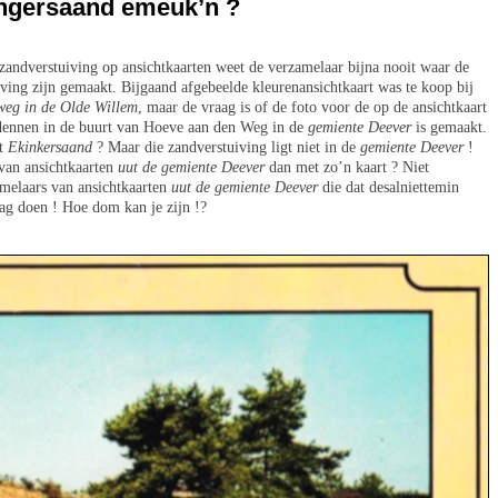
kingersaand emeuk’n ?
zandverstuiving op ansichtkaarten weet de verzamelaar bijna nooit waar de
iving zijn gemaakt. Bijgaand afgebeelde kleurenansichtkaart was te koop bij
weg in de Olde Willem
, maar de vraag is of de foto voor de op de ansichtkaart
gdennen in de buurt van Hoeve aan den Weg in de
gemiente Deever
is gemaakt.
et
Ekinkersaand
? Maar die zandverstuiving ligt niet in de
gemiente Deever
!
van ansichtkaarten
uut de gemiente Deever
dan met zo’n kaart ? Niet
amelaars van ansichtkaarten
uut de gemiente Deever
die dat desalniettemin
ag doen ! Hoe dom kan je zijn !?