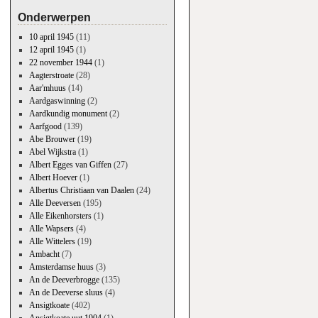
Onderwerpen
10 april 1945
(11)
12 april 1945
(1)
22 november 1944
(1)
Aagterstroate
(28)
Aar'mhuus
(14)
Aardgaswinning
(2)
Aardkundig monument
(2)
Aarfgood
(139)
Abe Brouwer
(19)
Abel Wijkstra
(1)
Albert Egges van Giffen
(27)
Albert Hoever
(1)
Albertus Christiaan van Daalen
(24)
Alle Deeversen
(195)
Alle Eikenhorsters
(1)
Alle Wapsers
(4)
Alle Wittelers
(19)
Ambacht
(7)
Amsterdamse huus
(3)
An de Deeverbrogge
(135)
An de Deeverse sluus
(4)
Ansigtkoate
(402)