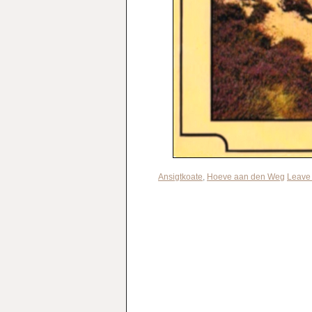
Ansigtkoate
,
Hoeve aan den Weg
Leave