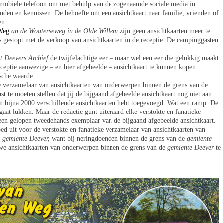
mobiele telefoon om met behulp van de zogenaamde sociale media in
enden en kennissen. De behoefte om een ansichtkaart naar familie, vrienden of
en.
Weg
an de Woaterseweg in de Olde Willem
zijn geen ansichtkaarten meer te
 gestopt met de verkoop van ansichtkaarten in de receptie. De campinggasten
.
t Deevers Archief
de twijfelachtige eer – maar wel een eer die gelukkig maakt
 receptie aanwezige – en hier afgebeelde – ansichtkaart te kunnen kopen.
sche waarde.
eke verzamelaar van ansichtkaarten van onderwerpen binnen de grens van de
 te moeten stellen dat jij de bijgaand afgebeelde ansichtkaart nog niet aan
n bijna 2000 verschillende ansichtkaarten hebt toegevoegd. Wat een ramp. De
 gaat lukken. Maar de redactie gunt uiteraard elke verstokte en fanatieke
 een gelopen tweedehands exemplaar van de bijgaand afgebeelde ansichtkaart.
goed uit voor de verstokte en fanatieke verzamelaar van ansichtkaarten van
e
gemiente Deever,
want bij neringdoenden binnen de grens van de
gemiente
uwe ansichtkaarten van onderwerpen binnen de grens van de
gemiente Deever
te