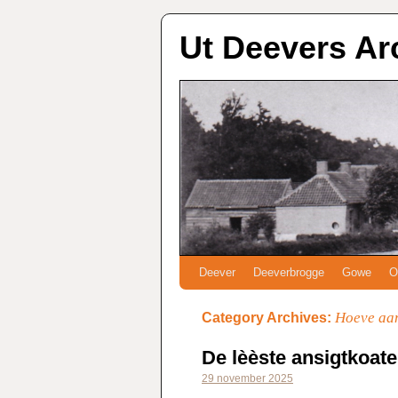
Ut Deevers Ar
Deever
Deeverbrogge
Gowe
O
Hoeve aa
Category Archives:
De lèèste ansigtkoat
29 november 2025