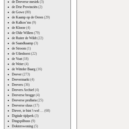
de Deeverse mesiek
(3)
de Drie Provinciën
(2)
de Gowe
(80)
de Kaamp op de Oeren
(29)
de Kalkoo’ms
(9)
de Kloeze
(4)
de Olde Willem
(79)
de Ruiter de Wildt
(22)
de Saandkaamp
(3)
de Stroom
(1)
de Uilenhorst
(22)
de Voat
(18)
de Weier
(4)
de Witteler Baarg
(16)
Deever
(273)
Deevermarkt
(4)
Deevers
(36)
Deevers Archief
(4)
Deeverse brogge
(4)
Deeverse prullaria
(25)
Deeverse sluus
(17)
Diever, ie bint 't wel …
(68)
Digitale tijdperk
(3)
Dingspilhuus
(9)
Dokterswoning
(5)