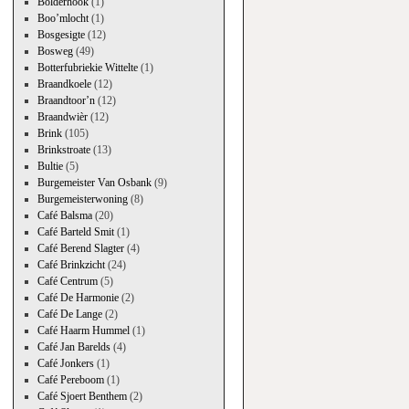
Bolderhook
(1)
Boo’mlocht
(1)
Bosgesigte
(12)
Bosweg
(49)
Botterfubriekie Wittelte
(1)
Braandkoele
(12)
Braandtoor’n
(12)
Braandwièr
(12)
Brink
(105)
Brinkstroate
(13)
Bultie
(5)
Burgemeister Van Osbank
(9)
Burgemeisterwoning
(8)
Café Balsma
(20)
Café Barteld Smit
(1)
Café Berend Slagter
(4)
Café Brinkzicht
(24)
Café Centrum
(5)
Café De Harmonie
(2)
Café De Lange
(2)
Café Haarm Hummel
(1)
Café Jan Barelds
(4)
Café Jonkers
(1)
Café Pereboom
(1)
Café Sjoert Benthem
(2)