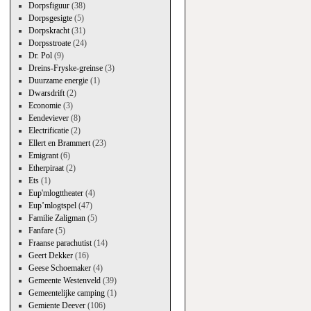
Dorpsfiguur
(38)
Dorpsgesigte
(5)
Dorpskracht
(31)
Dorpsstroate
(24)
Dr. Pol
(9)
Dreins-Fryske-greinse
(3)
Duurzame energie
(1)
Dwarsdrift
(2)
Economie
(3)
Eendeviever
(8)
Electrificatie
(2)
Ellert en Brammert
(23)
Emigrant
(6)
Etherpiraat
(2)
Ets
(1)
Eup'mlogttheater
(4)
Eup’mlogtspel
(47)
Familie Zaligman
(5)
Fanfare
(5)
Fraanse parachutist
(14)
Geert Dekker
(16)
Geese Schoemaker
(4)
Gemeente Westenveld
(39)
Gemeentelijke camping
(1)
Gemiente Deever
(106)