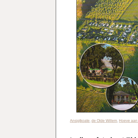
Ansigtkoate
,
de Olde Willem
,
Hoeve aan