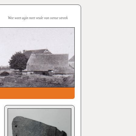
Wee weet agin neet veule van oense streek