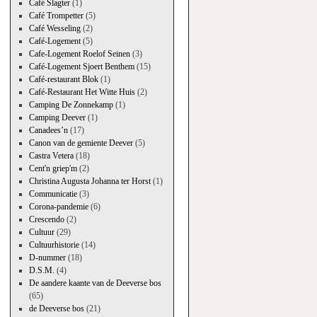
Café Slagter
(1)
Café Trompetter
(5)
Café Wesseling
(2)
Café-Logement
(5)
Cafe-Logement Roelof Seinen
(3)
Café-Logement Sjoert Benthem
(15)
Café-restaurant Blok
(1)
Café-Restaurant Het Witte Huis
(2)
Camping De Zonnekamp
(1)
Camping Deever
(1)
Canadees’n
(17)
Canon van de gemiente Deever
(5)
Castra Vetera
(18)
Cent'n griep'm
(2)
Christina Augusta Johanna ter Horst
(1)
Communicatie
(3)
Corona-pandemie
(6)
Crescendo
(2)
Cultuur
(29)
Cultuurhistorie
(14)
D-nummer
(18)
D.S.M.
(4)
De aandere kaante van de Deeverse bos
(65)
de Deeverse bos
(21)