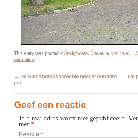
This entry was posted in
Ansigtkoate
,
Diever, ie bint 't wel ...
,
permalink
.
←
De Sint Andreasparochie bestiet honderd
De p
joar
Geef een reactie
Je e-mailadres wordt niet gepubliceerd.
Ver
met
*
Reactie
*