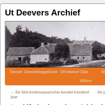
Ut Deevers Archief
Deever
Deeverbrogge
Gowe
Oll’ndeever
Olde
W
Willem
←
De Sint Andreasparochie bestiet honderd
De p
joar