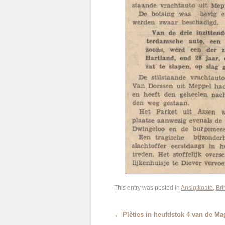
This entry was posted in
Ansigtkoate
,
Bri
←
Plèties in heufdstok 4 van de 