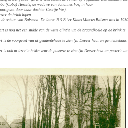
oba (Coba) Hessels, de weduwe van Johannes Vos, in haar
voortgezet door haar dochter Geertje Vos).
over de brink lopen..
og de schure van Balsmoa. De latere N.S.B.’er Klaas Marcus Balsma was in 193
rt is nog net een stukje van de witte glint’n um de braandkoele op de brink te
rt is de voorgevel van ut gemientehuus te zien (in Deever heut un gemientehuus
t is ook ut ieser’n hekke veur de pasterie te zien (in Deever heut un pasterie an