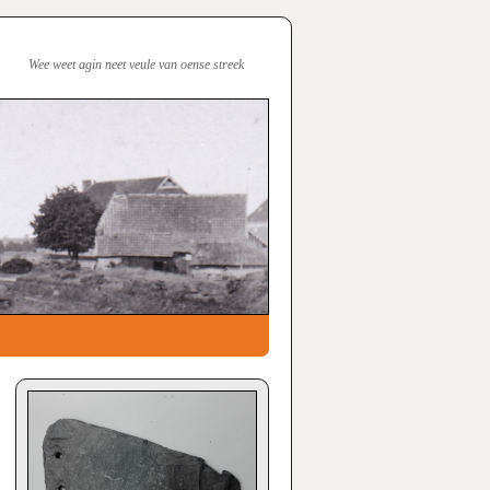
Wee weet agin neet veule van oense streek
→