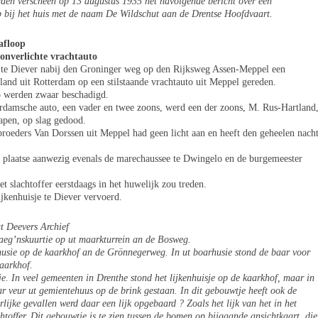
rden verscheen op 13 augustus 1935 het navolgende bericht over een
p bij het huis met de naam De Wildschut aan de Drentse Hoofdvaart.
afloop
 onverlichte vrachtauto
 te Diever nabij den Groninger weg op den Rijksweg Assen-Meppel een
and uit Rotterdam op een stilstaande vrachtauto uit Meppel gereden.
o werden zwaar beschadigd.
erdamsche auto, een vader en twee zoons, werd een der zoons, M. Rus-Hartland
lapen, op slag gedood.
broeders Van Dorssen uit Meppel had geen licht aan en heeft den geheelen nach
r plaatse aanwezig evenals de marechaussee te Dwingelo en de burgemeester
et slachtoffer eerstdaags in het huwelijk zou treden.
lijkenhuisje te Diever vervoerd.
t Deevers Archief
waeg’nskuurtie op ut maarkturrein an de Bosweg.
husie op de kaarkhof an de Grönnegerweg. In ut boarhusie stond de baar voor
kaarkhof.
je. In veel gemeenten in Drenthe stond het lijkenhuisje op de kaarkhof, maar in
aar veur ut gemientehuus op de brink gestaan. In dit gebouwtje heeft ook de
lijke gevallen werd daar een lijk opgebaard ? Zoals het lijk van het in het
htoffer. Dit gebouwtje is te zien tussen de bomen op bijgaande ansichtkaart, die