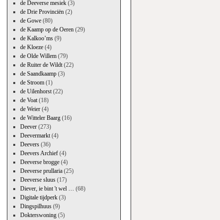
de Deeverse mesiek
(3)
de Drie Provinciën
(2)
de Gowe
(80)
de Kaamp op de Oeren
(29)
de Kalkoo’ms
(9)
de Kloeze
(4)
de Olde Willem
(79)
de Ruiter de Wildt
(22)
de Saandkaamp
(3)
de Stroom
(1)
de Uilenhorst
(22)
de Voat
(18)
de Weier
(4)
de Witteler Baarg
(16)
Deever
(273)
Deevermarkt
(4)
Deevers
(36)
Deevers Archief
(4)
Deeverse brogge
(4)
Deeverse prullaria
(25)
Deeverse sluus
(17)
Diever, ie bint 't wel …
(68)
Digitale tijdperk
(3)
Dingspilhuus
(9)
Dokterswoning
(5)