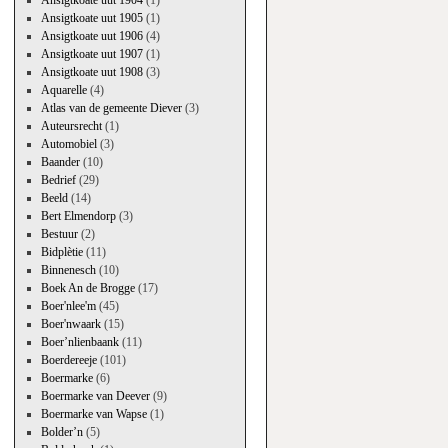
Ansigtkoate uut 1904
(1)
Ansigtkoate uut 1905
(1)
Ansigtkoate uut 1906
(4)
Ansigtkoate uut 1907
(1)
Ansigtkoate uut 1908
(3)
Aquarelle
(4)
Atlas van de gemeente Diever
(3)
Auteursrecht
(1)
Automobiel
(3)
Baander
(10)
Bedrief
(29)
Beeld
(14)
Bert Elmendorp
(3)
Bestuur
(2)
Bidplètie
(11)
Binnenesch
(10)
Boek An de Brogge
(17)
Boer'nlee'm
(45)
Boer'nwaark
(15)
Boer’nlienbaank
(11)
Boerdereeje
(101)
Boermarke
(6)
Boermarke van Deever
(9)
Boermarke van Wapse
(1)
Bolder’n
(5)