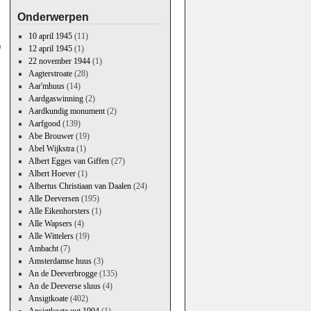
Onderwerpen
10 april 1945
(11)
0
12 april 1945
(1)
22 november 1944
(1)
Aagterstroate
(28)
Aar'mhuus
(14)
Aardgaswinning
(2)
Aardkundig monument
(2)
Aarfgood
(139)
Abe Brouwer
(19)
Abel Wijkstra
(1)
Albert Egges van Giffen
(27)
Albert Hoever
(1)
Albertus Christiaan van Daalen
(24)
Alle Deeversen
(195)
Alle Eikenhorsters
(1)
Alle Wapsers
(4)
Alle Wittelers
(19)
Ambacht
(7)
Amsterdamse huus
(3)
An de Deeverbrogge
(135)
An de Deeverse sluus
(4)
Ansigtkoate
(402)