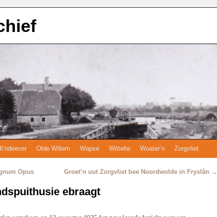
chief
ll’ndeever
Olde Willem
Wapse
Wittelte
Woater’n
Zorgvliet
Magnum Opus
Groet’n uut Zorgvliet bee Noordwolde in Fryslân
andspuithusie ebraagt