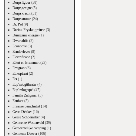
Dorpsfiguur
(38)
Dorpsgesigte
(5)
Dorpskracht
(31)
Dorpsstroate
(24)
Dr. Pol
(9)
Dreins-Fryske-greinse
(3)
Duurzame energie
(1)
Dwarsdrift
(2)
Economie
(3)
Eendeviever
(8)
Electrificatie
(2)
Ellert en Brammert
(23)
Emigrant
(6)
Etherpiraat
(2)
Ets
(1)
Eup'mlogttheater
(4)
Eup’mlogtspel
(47)
Familie Zaligman
(5)
Fanfare
(5)
Fraanse parachutist
(14)
Geert Dekker
(16)
Geese Schoemaker
(4)
Gemeente Westenveld
(39)
Gemeentelijke camping
(1)
Gemiente Deever
(106)