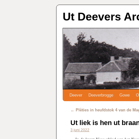
Ut Deevers Ar
Deever
Deeverbrogge
Gowe
O
←
Plèties in heufdstok 4 van de 
Ut liek is hen ut bra
3 juni 2022