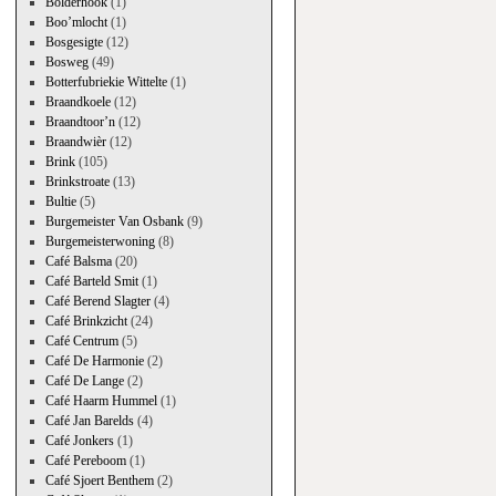
Bolderhook
(1)
Boo’mlocht
(1)
Bosgesigte
(12)
Bosweg
(49)
Botterfubriekie Wittelte
(1)
Braandkoele
(12)
Braandtoor’n
(12)
Braandwièr
(12)
Brink
(105)
Brinkstroate
(13)
Bultie
(5)
Burgemeister Van Osbank
(9)
Burgemeisterwoning
(8)
Café Balsma
(20)
Café Barteld Smit
(1)
Café Berend Slagter
(4)
Café Brinkzicht
(24)
Café Centrum
(5)
Café De Harmonie
(2)
Café De Lange
(2)
Café Haarm Hummel
(1)
Café Jan Barelds
(4)
Café Jonkers
(1)
Café Pereboom
(1)
→
Café Sjoert Benthem
(2)