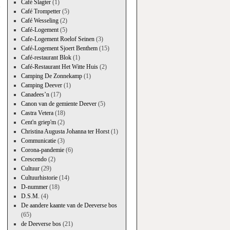
Café Slagter
(1)
Café Trompetter
(5)
Café Wesseling
(2)
Café-Logement
(5)
Cafe-Logement Roelof Seinen
(3)
Café-Logement Sjoert Benthem
(15)
Café-restaurant Blok
(1)
Café-Restaurant Het Witte Huis
(2)
Camping De Zonnekamp
(1)
Camping Deever
(1)
Canadees’n
(17)
Canon van de gemiente Deever
(5)
Castra Vetera
(18)
Cent'n griep'm
(2)
Christina Augusta Johanna ter Horst
(1)
Communicatie
(3)
Corona-pandemie
(6)
Crescendo
(2)
Cultuur
(29)
Cultuurhistorie
(14)
D-nummer
(18)
D.S.M.
(4)
De aandere kaante van de Deeverse bos
(65)
de Deeverse bos
(21)