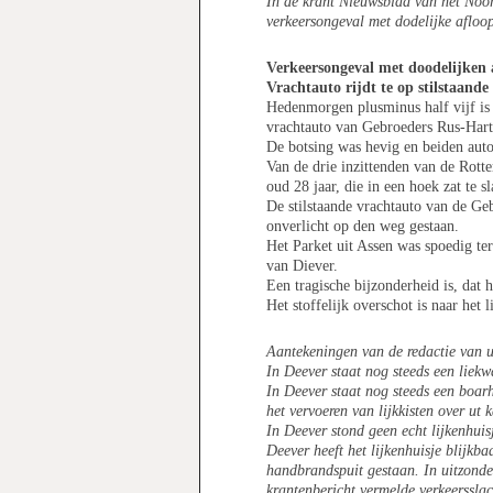
In de krant Nieuwsblad van het Noo
verkeersongeval met dodelijke afloo
Verkeersongeval met doodelijken 
Vrachtauto rijdt te op stilstaande
Hedenmorgen plusminus half vijf is
vrachtauto van Gebroeders Rus-Hartl
De botsing was hevig en beiden aut
Van de drie inzittenden van de Rott
oud 28 jaar, die in een hoek zat te s
De stilstaande vrachtauto van de Ge
onverlicht op den weg gestaan.
Het Parket uit Assen was spoedig te
van Diever.
Een tragische bijzonderheid is, dat h
Het stoffelijk overschot is naar het 
Aantekeningen van de redactie van u
In Deever staat nog steeds een liek
In Deever staat nog steeds een boar
het vervoeren van lijkkisten over ut 
In Deever stond geen echt lijkenhuis
Deever heeft het lijkenhuisje blijkb
handbrandspuit gestaan. In uitzonder
krantenbericht vermelde verkeersslac