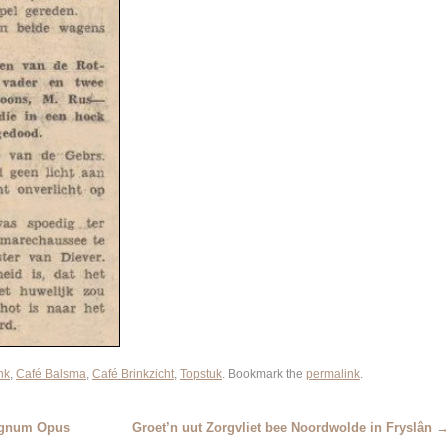
nk
,
Café Balsma
,
Café Brinkzicht
,
Topstuk
. Bookmark the
permalink
.
Magnum Opus
Groet’n uut Zorgvliet bee Noordwolde in Fryslân