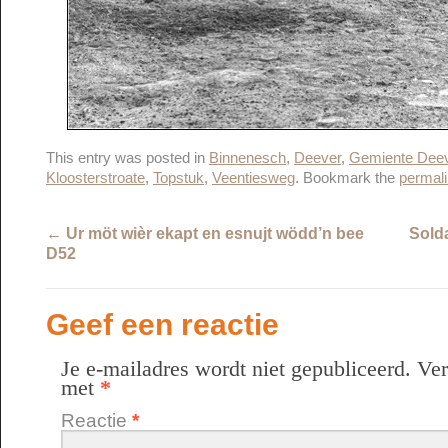
This entry was posted in
Binnenesch
,
Deever
,
Gemiente Dee
Kloosterstroate
,
Topstuk
,
Veentiesweg
. Bookmark the
permal
←
Ur möt wièr ekapt en esnujt wödd’n bee
Sold
D52
Geef een reactie
Je e-mailadres wordt niet gepubliceerd.
Ver
met
*
Reactie
*