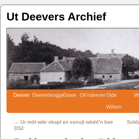
Ut Deevers Archief
Deever
Deeverbrogge
Gowe
Oll’ndeever
Olde
W
Willem
←
Ur möt wièr ekapt en esnujt wödd’n bee
Sold
D52