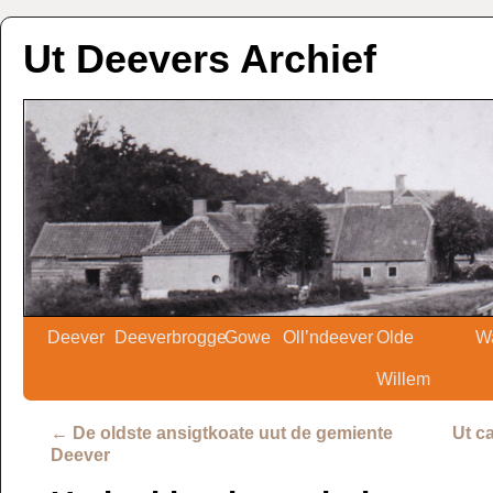
Ut Deevers Archief
Deever
Deeverbrogge
Gowe
Oll’ndeever
Olde
W
Willem
←
De oldste ansigtkoate uut de gemiente
Ut c
Deever