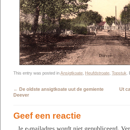
This entry was posted in
Ansigtkoate
,
Heufdstroate
,
Topstuk
.
←
De oldste ansigtkoate uut de gemiente
Ut c
Deever
Geef een reactie
Je e-mailadres wordt niet gepubliceerd.
Ver