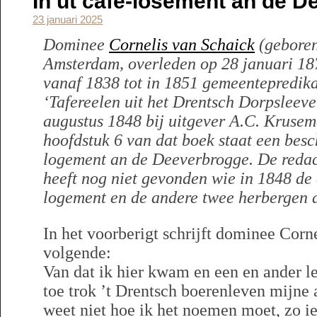
In ut café-losement an de 
23 januari 2025
Dominee
Cornelis van Schaick
(geboren
Amsterdam, overleden op 28 januari 1
vanaf 1838 tot in 1851 gemeentepredika
‘Tafereelen uit het Drentsch Dorpsleev
augustus 1848 bij uitgever A.C. Krusem
hoofdstuk 6 van dat boek staat een besc
logement an de Deeverbrogge. De redac
heeft nog niet gevonden wie in 1848 de 
logement en de andere twee herbergen
In het voorberigt schrijft dominee Corn
volgende:
Van dat ik hier kwam en een en ander le
toe trok ’t Drentsch boerenleven mijne a
weet niet hoe ik het noemen moet, zo iets