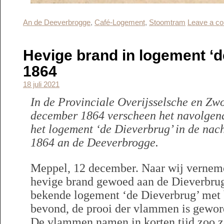
An de Deeverbrogge
,
Café-Logement
,
Stoomtram
Leave a c
Hevige brand in logement ‘d
1864
18 juli 2021
In de Provinciale Overijsselsche en Zw
december 1864 verscheen het navolgend
het logement ‘de Dieverbrug’ in de nac
1864 an de Deeverbrogge.
Meppel, 12 december. Naar wij verneme
hevige brand gewoed aan de Dieverbrug
bekende logement ‘de Dieverbrug’ met b
bevond, de prooi der vlammen is gewor
De vlammen namen in korten tijd zoo zee