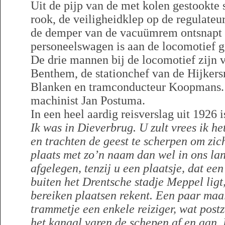
Uit de pijp van de met kolen gestookt
rook, de veiligheidklep op de regulateur
de demper van de vacuümrem ontsnapt
personeelswagen is aan de locomotief 
De drie mannen bij de locomotief zijn v
Benthem, de stationchef van de Hijkers
Blanken en tramconducteur Koopmans. 
machinist Jan Postuma.
In een heel aardig reisverslag uit 1926 i
Ik was in Dieverbrug. U zult vrees ik h
en trachten de geest te scherpen om zic
plaats met zo’n naam dan wel in ons lan
afgelegen, tenzij u een plaatsje, dat e
buiten het Drentsche stadje Meppel ligt,
bereiken plaatsen rekent. Een paar maa
trammetje een enkele reiziger, wat post
het kanaal varen de schepen af en aan.