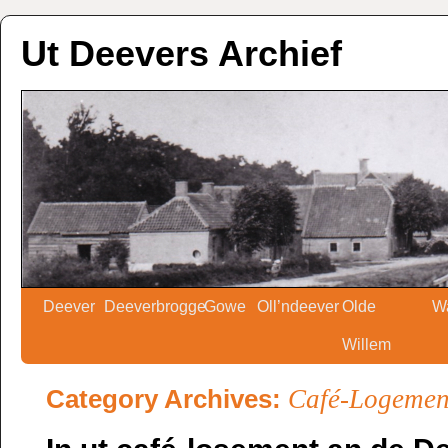
Ut Deevers Archief
Deever
Deeverbrogge
Gowe
Oll’ndeever
Olde
W
Willem
Category Archives:
Café-Logemen