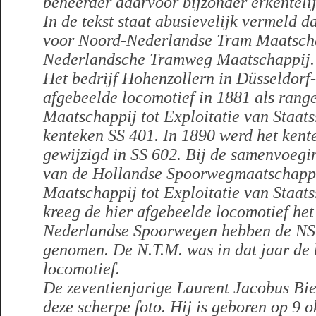
beheerder daarvoor bijzonder erkentelij
In de tekst staat abusievelijk vermeld d
voor Noord-Nederlandse Tram Maatschap
Nederlandsche Tramweg Maatschappij.
Het bedrijf Hohenzollern in Düsseldorf
afgebeelde locomotief in 1881 als rang
Maatschappij tot Exploitatie van Staat
kenteken SS 401. In 1890 werd het kent
gewijzigd in SS 602. Bij de samenvoegi
van de Hollandse Spoorwegmaatschappi
Maatschappij tot Exploitatie van Staat
kreeg de hier afgebeelde locomotief he
Nederlandse Spoorwegen hebben de NS 6
genomen. De N.T.M. was
in dat jaar d
locomotief.
De zeventienjarige Laurent Jacobus Bie
deze scherpe foto. Hij is geboren op 9 