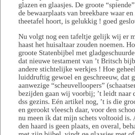
glazen en glaasjes. De groote “spiende”
de bewaarplaats van breekbare waar en 
theetafel hoort, is gelukkig ! goed ges
Nu volgt nog een tafeltje gelijk wij er 
haast het huisaltaar zouden noemen. Hoe 
groote Statenbijbel met gladgeschuurde
dat nieuwe testament van ’t Britsch bij
andere stichtelijke werkjes ! Hoe geheel
luiddruftig gewoel en geschreeuw, dat g
aanwezige “scheuvelloopers” (schaatsenr
bezijden gaan wij voorbij; ’t leidt naar
dss gezins. Eén artikel nog, ’t is die g
en gerookt vleesch daar, voor den schoo
nu meen ik dat mijn schets voltooid is. A
den haard is geen plaats, en overal, beha
met zijn bijbel, vindt ge glaasjes met o