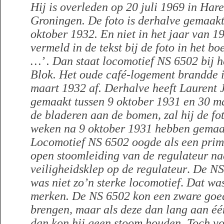
Hij is overleden op 20 juli 1969 in Hare
Groningen. De foto is derhalve gemaakt
oktober 1932. En niet in het jaar van 19
vermeld in de tekst bij de foto in het boe
…’ .
Dan staat locomotief NS 6502 bij 
Blok. Het oude café-logement brandde i
maart 1932 af. Derhalve heeft Laurent 
gemaakt tussen 9 oktober 1931 en 30 ma
de bladeren aan de bomen, zal hij de fot
weken na 9 oktober 1931 hebben gemaa
Locomotief NS 6502 oogde als een primi
open stoomleiding van de regulateur naa
veiligheidsklep op de regulateur
.
De NS
was niet zo’n sterke locomotief
.
Dat was
merken. De NS 6502 kon een zware goed
brengen, maar als deze dan lang aan éé
dan kon hij geen stoom houden. Toch vo