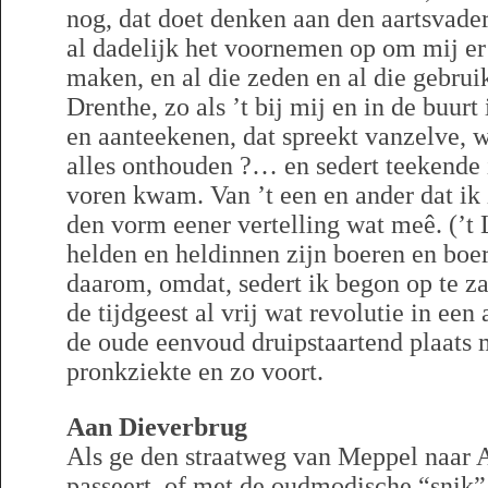
nog, dat doet denken aan den aartsvade
al dadelijk het voornemen op om mij e
maken, en al die zeden en al die gebrui
Drenthe, zo als ’t bij mij en in de buurt
en aanteekenen, dat spreekt vanzelve, 
alles onthouden ?… en sedert teekende i
voren kwam. Van ’t een en ander dat ik 
den vorm eener vertelling wat meê. (’t L
helden en heldinnen zijn boeren en boer
daarom, omdat, sedert ik begon op te z
de tijdgeest al vrij wat revolutie in een
de oude eenvoud druipstaartend plaats 
pronkziekte en zo voort.
Aan Dieverbrug
Als ge den straatweg van Meppel naar 
passeert, of met de oudmodische “snik”