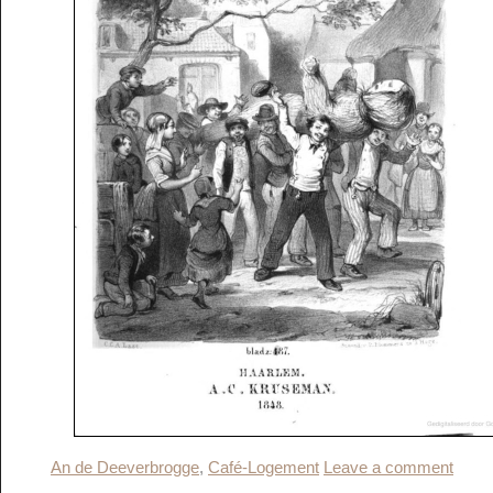
An de Deeverbrogge
,
Café-Logement
Leave a comment