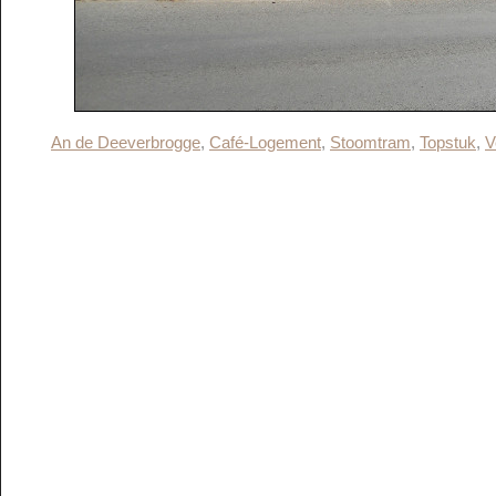
An de Deeverbrogge
,
Café-Logement
,
Stoomtram
,
Topstuk
,
V