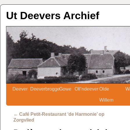
Ut Deevers Archief
Deever
Deeverbrogge
Gowe
Oll’ndeever
Olde
W
Willem
←
Café Petit-Restaurant ‘de Harmonie’ op
Zorgvlied