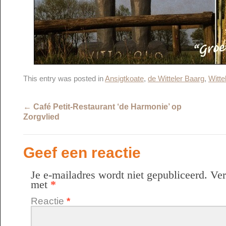
This entry was posted in
Ansigtkoate
,
de Witteler Baarg
,
Witte
←
Café Petit-Restaurant ‘de Harmonie’ op
Zorgvlied
Geef een reactie
Je e-mailadres wordt niet gepubliceerd.
Ver
met
*
Reactie
*