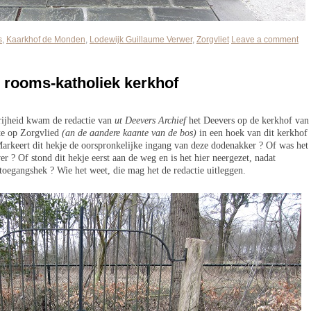
s
,
Kaarkhof de Monden
,
Lodewijk Guillaume Verwer
,
Zorgvliet
Leave a comment
 rooms-katholiek kerkhof
rijheid kwam de redactie van
ut Deevers Archief
het Deevers op de kerkhof van
te op Zorgvlied
(an de aandere kaante van de bos)
in een hoek van dit kerkhof
arkeert dit hekje de oorspronkelijke ingang van deze dodenakker ? Of was het
r ? Of stond dit hekje eerst aan de weg en is het hier neergezet, nadat
toegangshek ? Wie het weet, die mag het de redactie uitleggen.