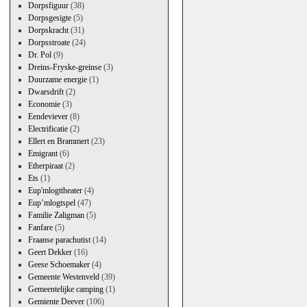
Dorpsfiguur
(38)
Dorpsgesigte
(5)
Dorpskracht
(31)
Dorpsstroate
(24)
Dr. Pol
(9)
Dreins-Fryske-greinse
(3)
Duurzame energie
(1)
Dwarsdrift
(2)
Economie
(3)
Eendeviever
(8)
Electrificatie
(2)
Ellert en Brammert
(23)
Emigrant
(6)
Etherpiraat
(2)
Ets
(1)
Eup'mlogttheater
(4)
Eup’mlogtspel
(47)
Familie Zaligman
(5)
Fanfare
(5)
Fraanse parachutist
(14)
Geert Dekker
(16)
Geese Schoemaker
(4)
Gemeente Westenveld
(39)
Gemeentelijke camping
(1)
Gemiente Deever
(106)