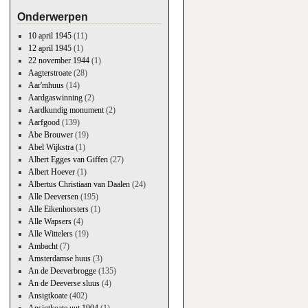
Onderwerpen
10 april 1945
(11)
12 april 1945
(1)
22 november 1944
(1)
Aagterstroate
(28)
Aar'mhuus
(14)
Aardgaswinning
(2)
Aardkundig monument
(2)
Aarfgood
(139)
Abe Brouwer
(19)
Abel Wijkstra
(1)
Albert Egges van Giffen
(27)
Albert Hoever
(1)
Albertus Christiaan van Daalen
(24)
Alle Deeversen
(195)
Alle Eikenhorsters
(1)
Alle Wapsers
(4)
Alle Wittelers
(19)
Ambacht
(7)
Amsterdamse huus
(3)
An de Deeverbrogge
(135)
An de Deeverse sluus
(4)
Ansigtkoate
(402)