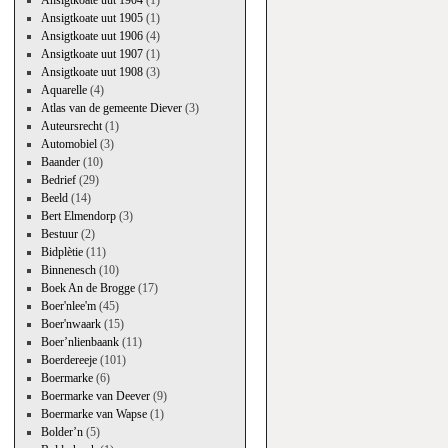
Ansigtkoate uut 1904
(1)
Ansigtkoate uut 1905
(1)
Ansigtkoate uut 1906
(4)
Ansigtkoate uut 1907
(1)
Ansigtkoate uut 1908
(3)
Aquarelle
(4)
Atlas van de gemeente Diever
(3)
Auteursrecht
(1)
Automobiel
(3)
Baander
(10)
Bedrief
(29)
Beeld
(14)
Bert Elmendorp
(3)
Bestuur
(2)
Bidplètie
(11)
Binnenesch
(10)
Boek An de Brogge
(17)
Boer'nlee'm
(45)
Boer'nwaark
(15)
Boer’nlienbaank
(11)
Boerdereeje
(101)
Boermarke
(6)
Boermarke van Deever
(9)
Boermarke van Wapse
(1)
Bolder’n
(5)