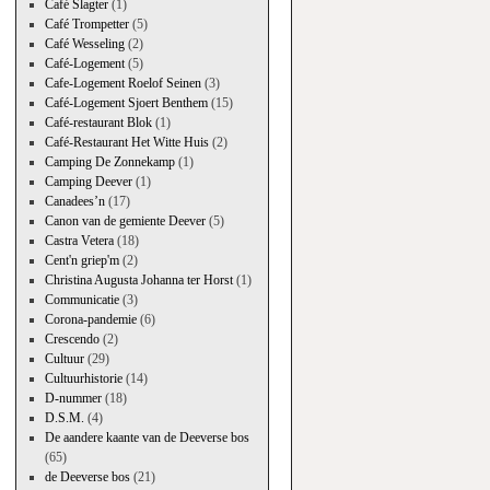
Café Slagter
(1)
Café Trompetter
(5)
Café Wesseling
(2)
Café-Logement
(5)
Cafe-Logement Roelof Seinen
(3)
Café-Logement Sjoert Benthem
(15)
Café-restaurant Blok
(1)
Café-Restaurant Het Witte Huis
(2)
Camping De Zonnekamp
(1)
Camping Deever
(1)
Canadees’n
(17)
Canon van de gemiente Deever
(5)
Castra Vetera
(18)
Cent'n griep'm
(2)
Christina Augusta Johanna ter Horst
(1)
Communicatie
(3)
Corona-pandemie
(6)
Crescendo
(2)
Cultuur
(29)
Cultuurhistorie
(14)
D-nummer
(18)
D.S.M.
(4)
De aandere kaante van de Deeverse bos
(65)
de Deeverse bos
(21)