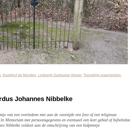
s
,
Kaarkhof de Monden
,
Lodewijk Guillaume Verwer
,
Toevallige waarneming
,
ardus Johannes Nibbelke
ntje van een overledene met aan de voorzijde een foto of een religieuze
 In Memoriam met persoonsgegevens en eventueel een kort gebed of bijbeltekst.
es Nibbelke voldoet aan de omschrijving van een bidprentje.