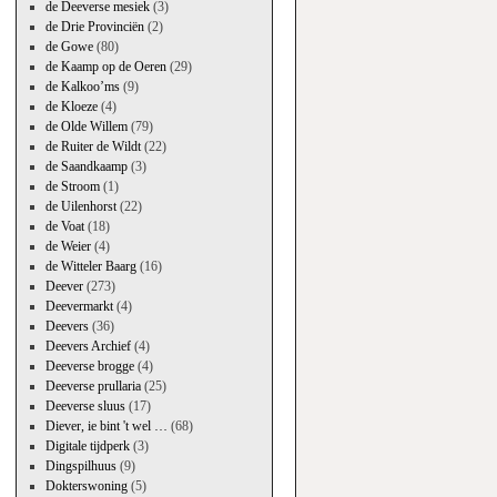
de Deeverse mesiek
(3)
de Drie Provinciën
(2)
de Gowe
(80)
de Kaamp op de Oeren
(29)
de Kalkoo’ms
(9)
de Kloeze
(4)
de Olde Willem
(79)
de Ruiter de Wildt
(22)
de Saandkaamp
(3)
de Stroom
(1)
de Uilenhorst
(22)
de Voat
(18)
de Weier
(4)
de Witteler Baarg
(16)
Deever
(273)
Deevermarkt
(4)
Deevers
(36)
Deevers Archief
(4)
Deeverse brogge
(4)
Deeverse prullaria
(25)
Deeverse sluus
(17)
Diever, ie bint 't wel …
(68)
Digitale tijdperk
(3)
Dingspilhuus
(9)
Dokterswoning
(5)