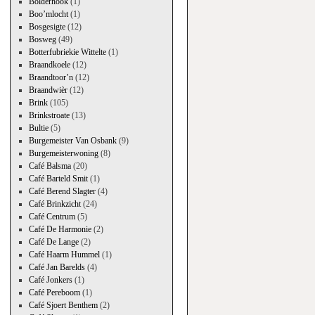
Bolderhook
(1)
Boo’mlocht
(1)
Bosgesigte
(12)
Bosweg
(49)
Botterfubriekie Wittelte
(1)
Braandkoele
(12)
Braandtoor’n
(12)
Braandwièr
(12)
Brink
(105)
Brinkstroate
(13)
Bultie
(5)
Burgemeister Van Osbank
(9)
Burgemeisterwoning
(8)
Café Balsma
(20)
Café Barteld Smit
(1)
Café Berend Slagter
(4)
Café Brinkzicht
(24)
Café Centrum
(5)
Café De Harmonie
(2)
Café De Lange
(2)
Café Haarm Hummel
(1)
Café Jan Barelds
(4)
Café Jonkers
(1)
Café Pereboom
(1)
Café Sjoert Benthem
(2)