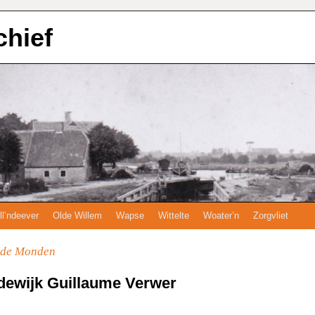
chief
ll’ndeever
Olde Willem
Wapse
Wittelte
Woater’n
Zorgvliet
 de Monden
dewijk Guillaume Verwer