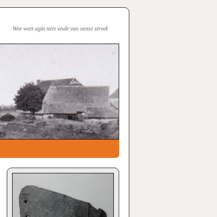
Wee weet agin neet veule van oense streek