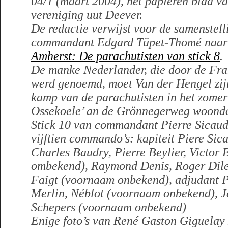
04/1 (maart 2004), het papieren blad 
vereniging uut Deever.
De redactie verwijst voor de samenstell
commandant Edgard Tüpet-Thomé naar 
Amherst: De parachutisten van stick 8
.
De manke Nederlander, die door de Fra
werd genoemd, moet Van der Hengel zijn
kamp van de parachutisten in het zome
Ossekoele’ an de Grönnegerweg woond
Stick 10 van commandant Pierre Sicaud
vijftien commando’s: kapiteit Piere Sic
Charles Baudry, Pierre Beylier, Victor
ombekend), Raymond Denis, Roger Dilen
Faigt (voornaam onbekend), adjudant 
Merlin, Néblot (voornaam onbekend), 
Schepers (voornaam onbekend)
Enige foto’s van René Gaston Giguelay z