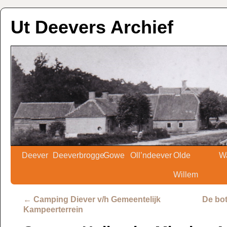
Ut Deevers Archief
Deever
Deeverbrogge
Gowe
Oll’ndeever
Olde
W
Willem
←
Camping Diever v/h Gemeentelijk
De bot
Kampeerterrein