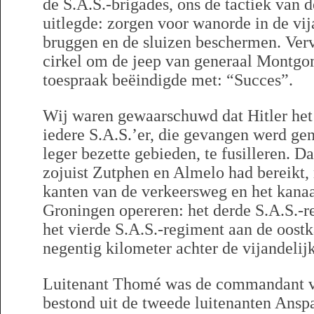
de S.A.S.-brigades, ons de tactiek van d
uitlegde: zorgen voor wanorde in de vi
bruggen en de sluizen beschermen. Verv
cirkel om de jeep van generaal Montgom
toespraak beëindigde met: “Succes”.
Wij waren gewaarschuwd dat Hitler he
iedere S.A.S.’er, die gevangen werd ge
leger bezette gebieden, te fusilleren. D
zojuist Zutphen en Almelo had bereikt,
kanten van de verkeersweg en het kana
Groningen opereren: het derde S.A.S.-r
het vierde S.A.S.-regiment aan de oostka
negentig kilometer achter de vijandelijk
Luitenant Thomé was de commandant va
bestond uit de tweede luitenanten Ansp