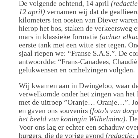
De volgende ochtend, 14 april
(redactie
12 april)
vernamen wij dat de geallieer
kilometers ten oosten van Diever waren 
hierop het bos, staken de verkeersweg e
mars in klassieke formatie
(achter elkaa
eerste tank met een witte ster tegen. On
sjaal riepen we: “Franse S.A.S.”. De 
antwoordde: “Frans-Canadees, Chaudiè
gelukwensen en omhelzingen volgden.
Wij kwamen aan in Dwingeloo, waar de 
verwelkomde onder het zingen van het 
met de uitroep ”Oranje… Oranje…”. J
en gaven ons souvenirs
(foto’s van dorp
het beeld van koningin Wilhelmina)
. De
Voor ons lag er echter een schaduw over
burgers, die de vorige avond
(redactie: 