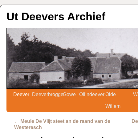
Ut Deevers Archief
Deever
Deeverbrogge
Gowe
Oll’ndeever
Olde
W
Willem
←
Meule De Vlijt steet an de raand van de
De
Westeresch