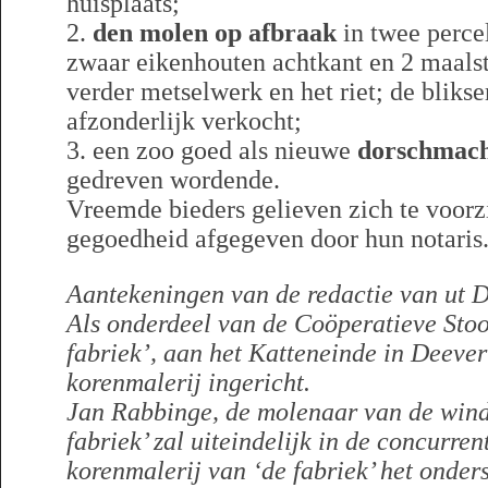
huisplaats;
2.
den molen op afbraak
in twee perce
zwaar eikenhouten achtkant en 2 maalst
verder metselwerk en het riet; de bliks
afzonderlijk verkocht;
3. een zoo goed als nieuwe
dorschmac
gedreven wordende.
Vreemde bieders gelieven zich te voorz
gegoedheid afgegeven door hun notaris
Aantekeningen van de redactie van ut D
Als onderdeel van de Coöperatieve Stoo
fabriek’, aan het Katteneinde in Deeve
korenmalerij ingericht.
Jan Rabbinge, de molenaar van de win
fabriek’ zal uiteindelijk in de concurren
korenmalerij van ‘de fabriek’ het onder