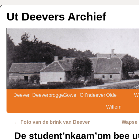
Ut Deevers Archief
Deever
Deeverbrogge
Gowe
Oll’ndeever
Olde
W
Willem
←
Foto van de brink van Deever
Wapse 
De student’nkaam’pm bee ut