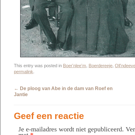
This entry was posted in
Boer'nlee'm
,
Boerdereeje
,
Oll'ndeeve
permalink
.
←
De ploog van Abe in de dam van Roef en
Jantie
Geef een reactie
Je e-mailadres wordt niet gepubliceerd.
Ver