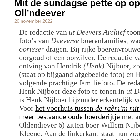
Mit de sundagse pette op op 
Oll’ndeever
26 november 2022
De redactie van
ut Deevers Archief
toon
foto’s van
Deeverse
boerenfamilies, wa
oorieser
dragen. Bij rijke boerenvrouwe
oorgoud of een oorzilver. De redactie 
ontving van Hendrik
(Henk)
Nijboer, z
(staat op bijgaand afgebeelde foto) en 
volgende prachtige familiefoto. De red
Henk Nijboer deze foto te tonen in
ut D
is Henk Nijboer bijzonder erkentelijk 
Voor
het voorhuis tussen
de raèm’m mit 
meer bestaande oude boerderijtje
met ad
Oldendiever 6) zitten boer Willem Nijb
Kleene. Aan de linkerkant staat hun zo