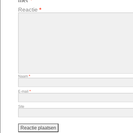
met
*
Reactie
*
Naam
*
E-mail
*
Site