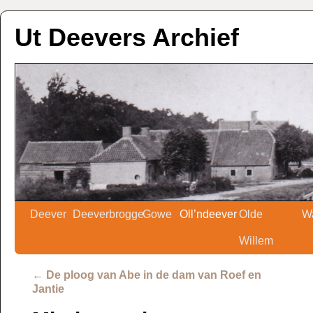
Ut Deevers Archief
Deever
Deeverbrogge
Gowe
Oll’ndeever
Olde
W
Willem
←
De ploog van Abe in de dam van Roef en
Jantie