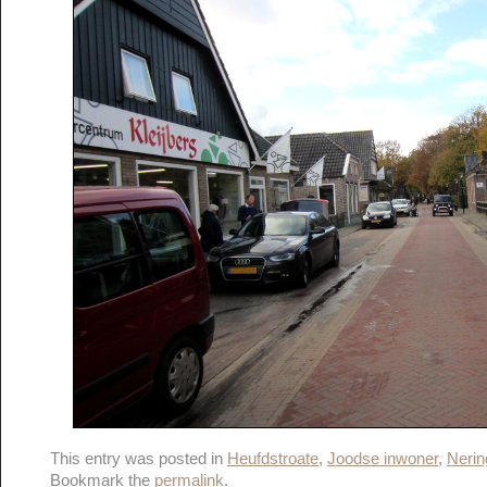
This entry was posted in
Heufdstroate
,
Joodse inwoner
,
Neri
Bookmark the
permalink
.