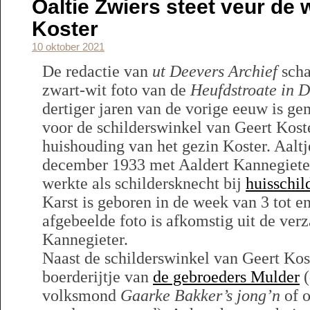
Oaltie Zwiers steet veur de 
Koster
10 oktober 2021
De redactie van
ut Deevers Archief
scha
zwart-wit foto van de
Heufdstroate in 
dertiger jaren van de vorige eeuw is ge
voor de schilderswinkel van Geert Kost
huishouding van het gezin Koster. Aalt
december 1933 met Aaldert Kannegiet
werkte als schildersknecht bij
huisschil
Karst is geboren in de week van 3 tot e
afgebeelde foto is afkomstig uit de ver
Kannegieter.
Naast de schilderswinkel van Geert Kost
boerderijtje van
de gebroeders Mulder
(
volksmond
Gaarke Bakker’s jong’n
of 