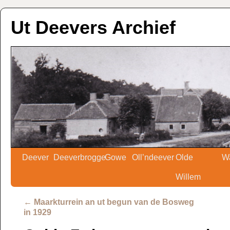
Ut Deevers Archief
Deever
Deeverbrogge
Gowe
Oll’ndeever
Olde
W
Willem
←
Maarkturrein an ut begun van de Bosweg
in 1929