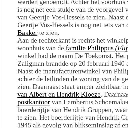
werden genoemd). Achter het voorhuis 
is nog net een stukje van de voorgevel
van Geertje Vos-Hessels te zien. Naast
Geertje Vos-Hessels is nog net iets van
Bakker
te zien.
Aan de rechterkant is rechts het winke
woonhuis van de
familie Philippus
(Fli
winkel had de naam De Toekomst. Het 
Zaligman brandde op 20 februari 1940 a
Naast de manufacturenwinkel van Phil
achter de leilinden de woning van de ge
zien. Daarnaast staat amper zichtbaar 
van Albert en Hendrik Kloeze
. Daarnaas
postkantoor
van Lambertus Schoemaker. 
boerderijtje van Hendrik Gruppen, waarv
te zien. Het boerderijtje van Hendrik G
1945 als gevolg van blikseminslag af e