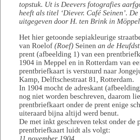
topstuk. Ut is Deevers fotografies aarf
heeft als titel ‘Diever. Café Seinen’. De
uitgegeven door H. ten Brink in Möppel
Het hier getoonde sepiakleurige straatb
van Roelof
(Roef)
Seinen
an de Heufdst
prent (afbeelding 1) van een prentbrief
1904 in Meppel en in Rotterdam van ee
prentbriefkaart is verstuurd naar Jonge
Kamp, Delftschestraat 81, Rotterdam.
In 1904 mocht de adreskant (afbeelding 
nog niet worden beschreven, daarom lie
prentbriefkaart onder de prent enige schr
uiteraard bijna altijd werd benut.
De met inkt geschreven tekst onder de 
prentbriefkaart luidt als volgt:
11 november 1904,