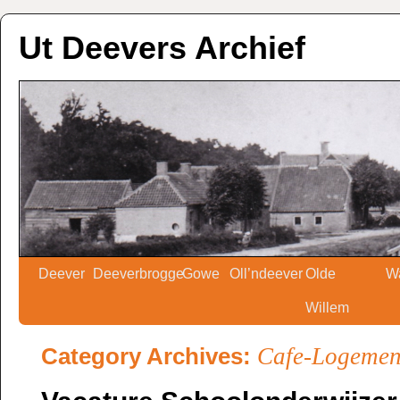
Ut Deevers Archief
Deever
Deeverbrogge
Gowe
Oll’ndeever
Olde
W
Willem
Category Archives:
Cafe-Logement