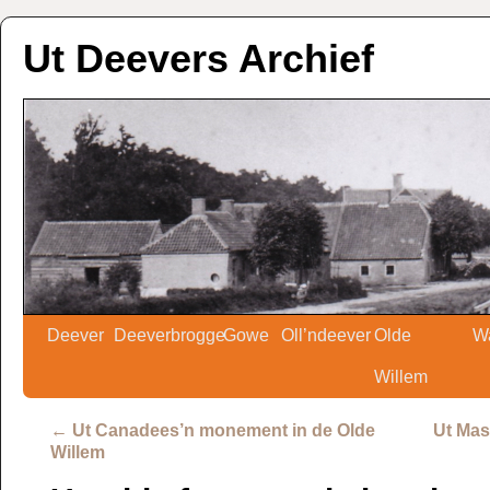
Ut Deevers Archief
Deever
Deeverbrogge
Gowe
Oll’ndeever
Olde
W
Willem
←
Ut Canadees’n monement in de Olde
Ut Mas
Willem